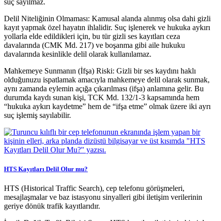
suç sayılmaz.
Delil Niteliğinin Olmaması: Kamusal alanda alınmış olsa dahi gizli
kayıt yapmak özel hayatın ihlalidir. Suç işlenerek ve hukuka aykırı
yollarla elde edildikleri için, bu tür gizli ses kayıtları ceza
davalarında (CMK Md. 217) ve boşanma gibi aile hukuku
davalarında kesinlikle delil olarak kullanılamaz.
Mahkemeye Sunmanın (İfşa) Riski: Gizli bir ses kaydını haklı
olduğunuzu ispatlamak amacıyla mahkemeye delil olarak sunmak,
aynı zamanda eylemin açığa çıkarılması (ifşa) anlamına gelir. Bu
durumda kaydı sunan kişi, TCK Md. 132/1-3 kapsamında hem
“hukuka aykırı kaydetme” hem de “ifşa etme” olmak üzere iki ayrı
suç işlemiş sayılabilir.
HTS Kayıtları Delil Olur mu?
HTS (Historical Traffic Search), cep telefonu görüşmeleri,
mesajlaşmalar ve baz istasyonu sinyalleri gibi iletişim verilerinin
geriye dönük trafik kayıtlarıdır.