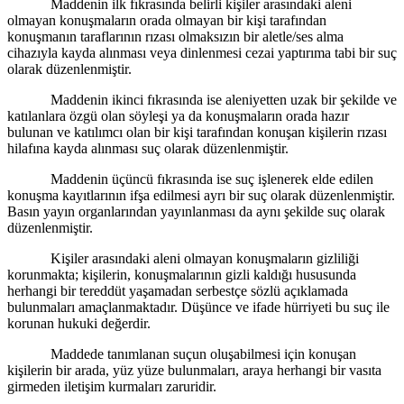
Maddenin ilk fıkrasında belirli kişiler arasındaki aleni
olmayan konuşmaların orada olmayan bir kişi tarafından
konuşmanın taraflarının rızası olmaksızın bir aletle/ses alma
cihazıyla kayda alınması veya dinlenmesi cezai yaptırıma tabi bir suç
olarak düzenlenmiştir.
Maddenin ikinci fıkrasında ise aleniyetten uzak bir şekilde ve
katılanlara özgü olan söyleşi ya da konuşmaların orada hazır
bulunan ve katılımcı olan bir kişi tarafından konuşan kişilerin rızası
hilafına kayda alınması suç olarak düzenlenmiştir.
Maddenin üçüncü fıkrasında ise suç işlenerek elde edilen
konuşma kayıtlarının ifşa edilmesi ayrı bir suç olarak düzenlenmiştir.
Basın yayın organlarından yayınlanması da aynı şekilde suç olarak
düzenlenmiştir.
Kişiler arasındaki aleni olmayan konuşmaların gizliliği
korunmakta; kişilerin, konuşmalarının gizli kaldığı hususunda
herhangi bir tereddüt yaşamadan serbestçe sözlü açıklamada
bulunmaları amaçlanmaktadır. Düşünce ve ifade hürriyeti bu suç ile
korunan hukuki değerdir.
Maddede tanımlanan suçun oluşabilmesi için konuşan
kişilerin bir arada, yüz yüze bulunmaları, araya herhangi bir vasıta
girmeden iletişim kurmaları zaruridir.