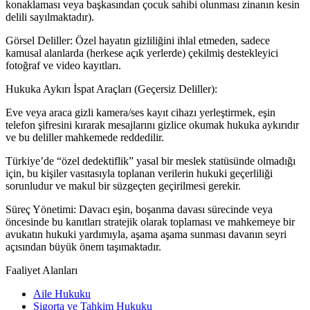
konaklaması veya başkasından çocuk sahibi olunması zinanın kesin
delili sayılmaktadır).
Görsel Deliller: Özel hayatın gizliliğini ihlal etmeden, sadece
kamusal alanlarda (herkese açık yerlerde) çekilmiş destekleyici
fotoğraf ve video kayıtları.
Hukuka Aykırı İspat Araçları (Geçersiz Deliller):
Eve veya araca gizli kamera/ses kayıt cihazı yerleştirmek, eşin
telefon şifresini kırarak mesajlarını gizlice okumak hukuka aykırıdır
ve bu deliller mahkemede reddedilir.
Türkiye’de “özel dedektiflik” yasal bir meslek statüsünde olmadığı
için, bu kişiler vasıtasıyla toplanan verilerin hukuki geçerliliği
sorunludur ve makul bir süzgeçten geçirilmesi gerekir.
Süreç Yönetimi: Davacı eşin, boşanma davası sürecinde veya
öncesinde bu kanıtları stratejik olarak toplaması ve mahkemeye bir
avukatın hukuki yardımıyla, aşama aşama sunması davanın seyri
açısından büyük önem taşımaktadır.
Faaliyet Alanları
Aile Hukuku
Sigorta ve Tahkim Hukuku