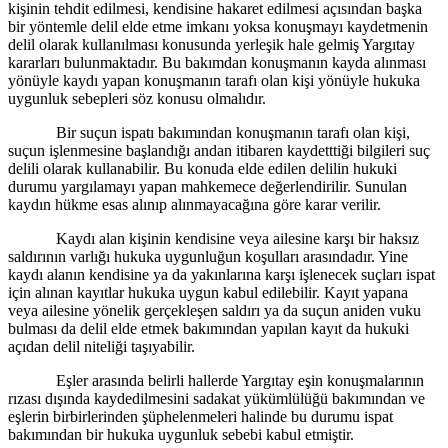
kişinin tehdit edilmesi, kendisine hakaret edilmesi açısından başka
bir yöntemle delil elde etme imkanı yoksa konuşmayı kaydetmenin
delil olarak kullanılması konusunda yerleşik hale gelmiş Yargıtay
kararları bulunmaktadır. Bu bakımdan konuşmanın kayda alınması
yönüyle kaydı yapan konuşmanın tarafı olan kişi yönüyle hukuka
uygunluk sebepleri söz konusu olmalıdır.
Bir suçun ispatı bakımından konuşmanın tarafı olan kişi,
suçun işlenmesine başlandığı andan itibaren kaydetttiği bilgileri suç
delili olarak kullanabilir. Bu konuda elde edilen delilin hukuki
durumu yargılamayı yapan mahkemece değerlendirilir. Sunulan
kaydın hükme esas alınıp alınmayacağına göre karar verilir.
Kaydı alan kişinin kendisine veya ailesine karşı bir haksız
saldırının varlığı hukuka uygunluğun koşulları arasındadır. Yine
kaydı alanın kendisine ya da yakınlarına karşı işlenecek suçları ispat
için alınan kayıtlar hukuka uygun kabul edilebilir. Kayıt yapana
veya ailesine yönelik gerçekleşen saldırı ya da suçun aniden vuku
bulması da delil elde etmek bakımından yapılan kayıt da hukuki
açıdan delil niteliği taşıyabilir.
Eşler arasında belirli hallerde Yargıtay eşin konuşmalarının
rızası dışında kaydedilmesini sadakat yükümlülüğü bakımından ve
eşlerin birbirlerinden şüphelenmeleri halinde bu durumu ispat
bakımından bir hukuka uygunluk sebebi kabul etmiştir.