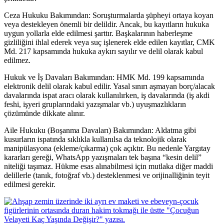
Ceza Hukuku Bakımından: Soruşturmalarda şüpheyi ortaya koyan
veya destekleyen önemli bir delildir. Ancak, bu kayıtların hukuka
uygun yollarla elde edilmesi şarttır. Başkalarının haberleşme
gizliliğini ihlal ederek veya suç işlenerek elde edilen kayıtlar, CMK
Md. 217 kapsamında hukuka aykırı sayılır ve delil olarak kabul
edilmez.
Hukuk ve İş Davaları Bakımından: HMK Md. 199 kapsamında
elektronik delil olarak kabul edilir. Yasal sınırı aşmayan borç/alacak
davalarında ispat aracı olarak kullanılırken, iş davalarında (iş akdi
feshi, işyeri gruplarındaki yazışmalar vb.) uyuşmazlıkların
çözümünde dikkate alınır.
Aile Hukuku (Boşanma Davaları) Bakımından: Aldatma gibi
kusurların ispatında sıklıkla kullanılsa da teknolojik olarak
manipülasyona (ekleme/çıkarma) çok açıktır. Bu nedenle Yargıtay
kararları gereği, WhatsApp yazışmaları tek başına “kesin delil”
niteliği taşımaz. Hükme esas alınabilmesi için mutlaka diğer maddi
delillerle (tanık, fotoğraf vb.) desteklenmesi ve orijinalliğinin teyit
edilmesi gerekir.