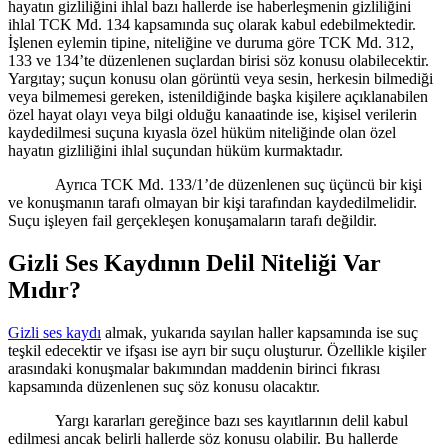
hayatın gizliliğini ihlal bazı hallerde ise haberleşmenin gizliliğini
ihlal TCK Md. 134 kapsamında suç olarak kabul edebilmektedir.
İşlenen eylemin tipine, niteliğine ve duruma göre TCK Md. 312,
133 ve 134’te düzenlenen suçlardan birisi söz konusu olabilecektir.
Yargıtay; suçun konusu olan görüntü veya sesin, herkesin bilmediği
veya bilmemesi gereken, istenildiğinde başka kişilere açıklanabilen
özel hayat olayı veya bilgi olduğu kanaatinde ise, kişisel verilerin
kaydedilmesi suçuna kıyasla özel hüküm niteliğinde olan özel
hayatın gizliliğini ihlal suçundan hüküm kurmaktadır.
Ayrıca TCK Md. 133/1’de düzenlenen suç üçüncü bir kişi
ve konuşmanın tarafı olmayan bir kişi tarafından kaydedilmelidir.
Suçu işleyen fail gerçekleşen konuşamaların tarafı değildir.
Gizli Ses Kaydının Delil Niteliğ
i Var
M
ıdı
r?
Gizli ses kaydı
almak, yukarıda sayılan haller kapsamında ise suç
teşkil edecektir ve ifşası ise ayrı bir suçu oluşturur. Özellikle kişiler
arasındaki konuşmalar bakımından maddenin birinci fıkrası
kapsamında düzenlenen suç söz konusu olacaktır.
Yargı kararları gereğince bazı ses kayıtlarının delil kabul
edilmesi ancak belirli hallerde söz konusu olabilir. Bu hallerde