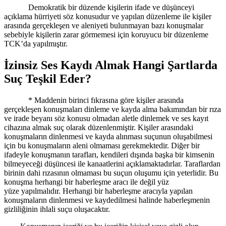
Demokratik bir düzende kişilerin ifade ve düşünceyi
açıklama hürriyeti söz konusudur ve yapılan düzenleme ile kişiler
arasında gerçekleşen ve aleniyeti bulunmayan bazı konuşmalar
sebebiyle kişilerin zarar görmemesi için koruyucu bir düzenleme
TCK’da yapılmıştır.
İzinsiz Ses Kaydı Almak Hangi Şartlarda
Suç Teş
kil Eder?
* Maddenin birinci fıkrasına göre kişiler arasında
gerçekleşen konuşmaları dinleme ve kayda alma bakımından bir rıza
ve irade beyanı söz konusu olmadan aletle dinlemek ve ses kayıt
cihazına almak suç olarak düzenlenmiştir. Kişiler arasındaki
konuşmaların dinlenmesi ve kayda alınması suçunun oluşabilmesi
için bu konuşmaların aleni olmaması gerekmektedir. Diğer bir
ifadeyle konuşmanın tarafları, kendileri dışında başka bir kimsenin
bilmeyeceği düşüncesi ile kanaatlerini açıklamaktadırlar. Taraflardan
birinin dahi rızasının olmaması bu suçun oluşumu için yeterlidir. Bu
konuşma herhangi bir haberleşme aracı ile değil yüz
yüze yapılmalıdır. Herhangi bir haberleşme aracıyla yapılan
konuşmaların dinlenmesi ve kaydedilmesi halinde haberleşmenin
gizliliğinin ihlali suçu oluşacaktır.