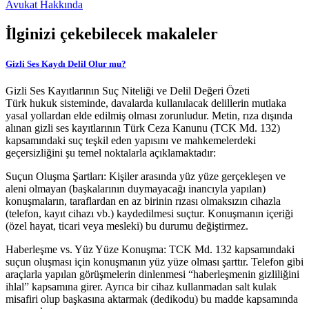
Avukat Hakkında
İlginizi çekebilecek makaleler
Gizli Ses Kaydı Delil Olur mu?
Gizli Ses Kayıtlarının Suç Niteliği ve Delil Değeri Özeti
Türk hukuk sisteminde, davalarda kullanılacak delillerin mutlaka
yasal yollardan elde edilmiş olması zorunludur. Metin, rıza dışında
alınan gizli ses kayıtlarının Türk Ceza Kanunu (TCK Md. 132)
kapsamındaki suç teşkil eden yapısını ve mahkemelerdeki
geçersizliğini şu temel noktalarla açıklamaktadır:
Suçun Oluşma Şartları: Kişiler arasında yüz yüze gerçekleşen ve
aleni olmayan (başkalarının duymayacağı inancıyla yapılan)
konuşmaların, taraflardan en az birinin rızası olmaksızın cihazla
(telefon, kayıt cihazı vb.) kaydedilmesi suçtur. Konuşmanın içeriği
(özel hayat, ticari veya mesleki) bu durumu değiştirmez.
Haberleşme vs. Yüz Yüze Konuşma: TCK Md. 132 kapsamındaki
suçun oluşması için konuşmanın yüz yüze olması şarttır. Telefon gibi
araçlarla yapılan görüşmelerin dinlenmesi “haberleşmenin gizliliğini
ihlal” kapsamına girer. Ayrıca bir cihaz kullanmadan salt kulak
misafiri olup başkasına aktarmak (dedikodu) bu madde kapsamında