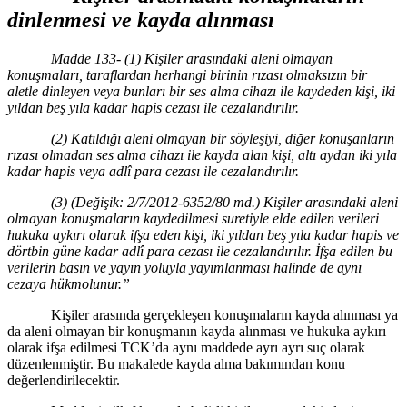
dinlenmesi ve kayda alınması
Madde 133- (1) Kişiler arasındaki aleni olmayan
konuşmaları, taraflardan herhangi birinin rızası olmaksızın bir
aletle dinleyen veya bunları bir ses alma cihazı ile kaydeden kişi, iki
yıldan beş yıla kadar hapis cezası ile cezalandırılır.
(2) Katıldığı aleni olmayan bir s
ö
yleşiyi, diğer konuşanların
rızası olmadan ses alma cihazı ile kayda alan kiş
i, alt
ı aydan iki yıla
kadar hapis veya adlî para cezası ile cezalandırılır.
(3) (Değişik: 2/7/2012-6352/80 md.) Kişiler arasındaki aleni
olmayan konuşmaların kaydedilmesi suretiyle elde edilen verileri
hukuka aykırı olarak ifşa eden kişi, iki yıldan beş yıla kadar hapis ve
d
ö
rtbin güne kadar adlî para cezası ile cezalandırılır. İfşa edilen bu
verilerin basın ve yayın yoluyla yayımlanması halinde de aynı
cezaya hükmolunur.”
Kişiler arasında gerçekleşen konuşmaların kayda alınması ya
da aleni olmayan bir konuşmanın kayda alınması ve hukuka aykırı
olarak ifşa edilmesi TCK’da aynı maddede ayrı ayrı suç olarak
düzenlenmiştir. Bu makalede kayda alma bakımından konu
değerlendirilecektir.