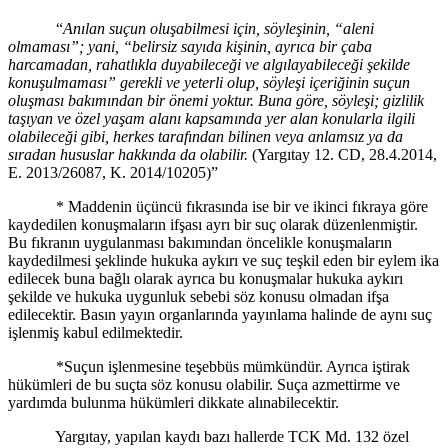
“
Anılan suçun oluşabilmesi için, s
ö
yleşinin, “aleni
olmaması”; yani, “belirsiz sayıda kişinin, ayrıca bir çaba
harcamadan, rahatlıkla duyabileceği ve algılayabileceği şekilde
konuşulmaması” gerekli ve yeterli olup, s
ö
yleş
i i
çeriğinin suçun
oluş
mas
ı bakımından bir önemi yoktur. Buna g
ö
re, s
ö
yleşi; gizlilik
taşıyan ve özel yaşam alanı kapsamında yer alan konularla ilgili
olabileceği gibi, herkes tarafından bilinen veya anlamsız ya da
sıradan hususlar hakkında da olabilir.
(Yargıtay 12. CD, 28.4.2014,
E. 2013/26087, K. 2014/10205)”
* Maddenin üçüncü fıkrasında ise bir ve ikinci fıkraya göre
kaydedilen konuşmaların ifşası ayrı bir suç olarak düzenlenmiştir.
Bu fıkranın uygulanması bakımından öncelikle konuşmaların
kaydedilmesi şeklinde hukuka aykırı ve suç teşkil eden bir eylem ika
edilecek buna bağlı olarak ayrıca bu konuşmalar hukuka aykırı
şekilde ve hukuka uygunluk sebebi söz konusu olmadan ifşa
edilecektir. Basın yayın organlarında yayınlama halinde de aynı suç
işlenmiş kabul edilmektedir.
*Suçun işlenmesine teşebbüs mümkündür. Ayrıca iştirak
hükümleri de bu suçta söz konusu olabilir. Suça azmettirme ve
yardımda bulunma hükümleri dikkate alınabilecektir.
Yargıtay, yapılan kaydı bazı hallerde TCK Md. 132 özel