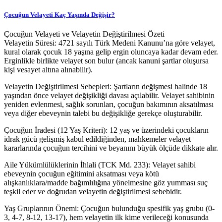
Çocuğun Velayeti Kaç Yaşında Değişir?
Çocuğun Velayeti ve Velayetin Değiştirilmesi Özeti
Velayetin Süresi: 4721 sayılı Türk Medeni Kanunu’na göre velayet,
kural olarak çocuk 18 yaşına gelip ergin oluncaya kadar devam eder.
Erginlikle birlikte velayet son bulur (ancak kanuni şartlar oluşursa
kişi vesayet altına alınabilir).
Velayetin Değiştirilmesi Sebepleri: Şartların değişmesi halinde 18
yaşından önce velayet değişikliği davası açılabilir. Velayet sahibinin
yeniden evlenmesi, sağlık sorunları, çocuğun bakımının aksatılması
veya diğer ebeveynin talebi bu değişikliğe gerekçe oluşturabilir.
Çocuğun İradesi (12 Yaş Kriteri): 12 yaş ve üzerindeki çocukların
idrak gücü gelişmiş kabul edildiğinden, mahkemeler velayet
kararlarında çocuğun tercihini ve beyanını büyük ölçüde dikkate alır.
Aile Yükümlülüklerinin İhlali (TCK Md. 233): Velayet sahibi
ebeveynin çocuğun eğitimini aksatması veya kötü
alışkanlıklara/madde bağımlılığına yönelmesine göz yumması suç
teşkil eder ve doğrudan velayetin değiştirilmesi sebebidir.
Yaş Gruplarının Önemi: Çocuğun bulunduğu spesifik yaş grubu (0-
3, 4-7, 8-12, 13-17), hem velayetin ilk kime verileceği konusunda