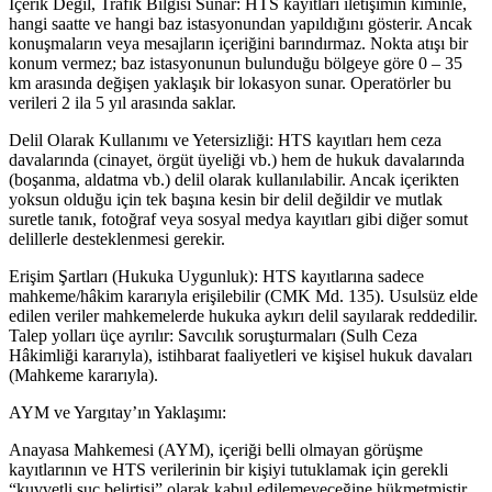
İçerik Değil, Trafik Bilgisi Sunar: HTS kayıtları iletişimin kiminle,
hangi saatte ve hangi baz istasyonundan yapıldığını gösterir. Ancak
konuşmaların veya mesajların içeriğini barındırmaz. Nokta atışı bir
konum vermez; baz istasyonunun bulunduğu bölgeye göre 0 – 35
km arasında değişen yaklaşık bir lokasyon sunar. Operatörler bu
verileri 2 ila 5 yıl arasında saklar.
Delil Olarak Kullanımı ve Yetersizliği: HTS kayıtları hem ceza
davalarında (cinayet, örgüt üyeliği vb.) hem de hukuk davalarında
(boşanma, aldatma vb.) delil olarak kullanılabilir. Ancak içerikten
yoksun olduğu için tek başına kesin bir delil değildir ve mutlak
suretle tanık, fotoğraf veya sosyal medya kayıtları gibi diğer somut
delillerle desteklenmesi gerekir.
Erişim Şartları (Hukuka Uygunluk): HTS kayıtlarına sadece
mahkeme/hâkim kararıyla erişilebilir (CMK Md. 135). Usulsüz elde
edilen veriler mahkemelerde hukuka aykırı delil sayılarak reddedilir.
Talep yolları üçe ayrılır: Savcılık soruşturmaları (Sulh Ceza
Hâkimliği kararıyla), istihbarat faaliyetleri ve kişisel hukuk davaları
(Mahkeme kararıyla).
AYM ve Yargıtay’ın Yaklaşımı:
Anayasa Mahkemesi (AYM), içeriği belli olmayan görüşme
kayıtlarının ve HTS verilerinin bir kişiyi tutuklamak için gerekli
“kuvvetli suç belirtisi” olarak kabul edilemeyeceğine hükmetmiştir.