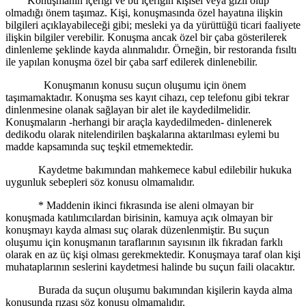
Konuşmanın içeriği ve bu içeriğin kişisel veya gizli olup
olmadığı önem taşımaz. Kişi, konuşmasında özel hayatına ilişkin
bilgileri açıklayabileceği gibi; mesleki ya da yürüttüğü ticari faaliyete
ilişkin bilgiler verebilir. Konuşma ancak özel bir çaba gösterilerek
dinlenleme şeklinde kayda alınmalıdır. Örneğin, bir restoranda fısıltı
ile yapılan konuşma özel bir çaba sarf edilerek dinlenebilir.
Konuşmanın konusu suçun oluşumu için önem
taşımamaktadır. Konuşma ses kayıt cihazı, cep telefonu gibi tekrar
dinlenmesine olanak sağlayan bir alet ile kaydedilmelidir.
Konuşmaların -herhangi bir araçla kaydedilmeden- dinlenerek
dedikodu olarak nitelendirilen başkalarına aktarılması eylemi bu
madde kapsamında suç teşkil etmemektedir.
Kaydetme bakımından mahkemece kabul edilebilir hukuka
uygunluk sebepleri söz konusu olmamalıdır.
* Maddenin ikinci fıkrasında ise aleni olmayan bir
konuşmada katılımcılardan birisinin, kamuya açık olmayan bir
konuşmayı kayda alması suç olarak düzenlenmiştir. Bu suçun
oluşumu için konuşmanın taraflarının sayısının ilk fıkradan farklı
olarak en az üç kişi olması gerekmektedir. Konuşmaya taraf olan kişi
muhataplarının seslerini kaydetmesi halinde bu suçun faili olacaktır.
Burada da suçun oluşumu bakımından kişilerin kayda alma
konusunda rızası söz konusu olmamalıdır.