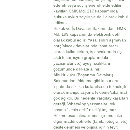
ederek veya suç işlenerek elde edilen
kayıtlar, CMK Md. 217 kapsamında
hukuka aykırı sayılır ve delil olarak kabul
edilmez.
Hukuk ve İş Davaları Bakımından: HMK
Md. 199 kapsamında elektronik delil
olarak kabul edilir. Yasal sınırı aşmayan
borç/alacak davalarında ispat aracı
olarak kullanılırken, iş davalarında (iş
akdi feshi, işyeri gruplarındaki
yazışmalar vb.) uyuşmazlıkların
çözümünde dikkate alınır.
Aile Hukuku (Boşanma Davaları)
Bakımından: Aldatma gibi kusurların
ispatında sıklıkla kullanılsa da teknolojik
olarak manipülasyona (ekleme/çıkarma)
çok açıktır. Bu nedenle Yargıtay kararları
gereği, WhatsApp yazışmaları tek
başına “kesin delil” niteliği taşımaz.
Hükme esas alınabilmesi için mutlaka
diğer maddi delillerle (tanık, fotoğraf vb.)
desteklenmesi ve orijinalliğinin teyit