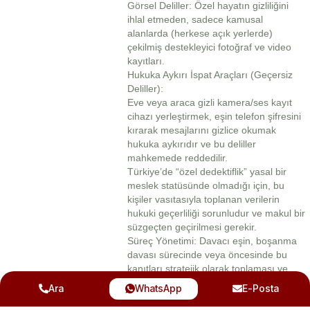
Görsel Deliller: Özel hayatın gizliliğini
ihlal etmeden, sadece kamusal
alanlarda (herkese açık yerlerde)
çekilmiş destekleyici fotoğraf ve video
kayıtları.
Hukuka Aykırı İspat Araçları (Geçersiz
Deliller):
Eve veya araca gizli kamera/ses kayıt
cihazı yerleştirmek, eşin telefon şifresini
kırarak mesajlarını gizlice okumak
hukuka aykırıdır ve bu deliller
mahkemede reddedilir.
Türkiye’de “özel dedektiflik” yasal bir
meslek statüsünde olmadığı için, bu
kişiler vasıtasıyla toplanan verilerin
hukuki geçerliliği sorunludur ve makul bir
süzgeçten geçirilmesi gerekir.
Süreç Yönetimi: Davacı eşin, boşanma
davası sürecinde veya öncesinde bu
kanıtları stratejik olarak toplaması ve
mahkemeye bir avukatın hukuki
Ara
WhatsApp
E-Posta
yardımıyla, aşama aşama sunması