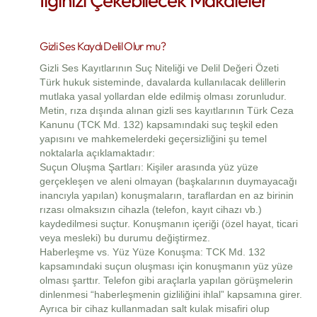
Gizli Ses Kaydı Delil Olur mu?
Gizli Ses Kayıtlarının Suç Niteliği ve Delil Değeri Özeti
Türk hukuk sisteminde, davalarda kullanılacak delillerin
mutlaka yasal yollardan elde edilmiş olması zorunludur.
Metin, rıza dışında alınan gizli ses kayıtlarının Türk Ceza
Kanunu (TCK Md. 132) kapsamındaki suç teşkil eden
yapısını ve mahkemelerdeki geçersizliğini şu temel
noktalarla açıklamaktadır:
Suçun Oluşma Şartları: Kişiler arasında yüz yüze
gerçekleşen ve aleni olmayan (başkalarının duymayacağı
inancıyla yapılan) konuşmaların, taraflardan en az birinin
rızası olmaksızın cihazla (telefon, kayıt cihazı vb.)
kaydedilmesi suçtur. Konuşmanın içeriği (özel hayat, ticari
veya mesleki) bu durumu değiştirmez.
Haberleşme vs. Yüz Yüze Konuşma: TCK Md. 132
kapsamındaki suçun oluşması için konuşmanın yüz yüze
olması şarttır. Telefon gibi araçlarla yapılan görüşmelerin
dinlenmesi “haberleşmenin gizliliğini ihlal” kapsamına girer.
Ayrıca bir cihaz kullanmadan salt kulak misafiri olup