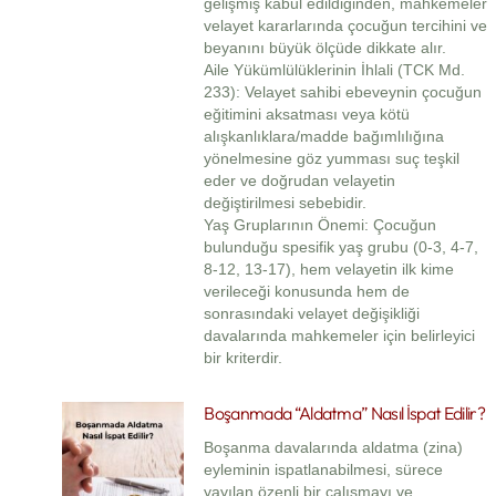
gelişmiş kabul edildiğinden, mahkemeler
velayet kararlarında çocuğun tercihini ve
beyanını büyük ölçüde dikkate alır.
Aile Yükümlülüklerinin İhlali (TCK Md.
233): Velayet sahibi ebeveynin çocuğun
eğitimini aksatması veya kötü
alışkanlıklara/madde bağımlılığına
yönelmesine göz yumması suç teşkil
eder ve doğrudan velayetin
değiştirilmesi sebebidir.
Yaş Gruplarının Önemi: Çocuğun
bulunduğu spesifik yaş grubu (0-3, 4-7,
8-12, 13-17), hem velayetin ilk kime
verileceği konusunda hem de
sonrasındaki velayet değişikliği
davalarında mahkemeler için belirleyici
bir kriterdir.
Boşanmada “Aldatma” Nasıl İspat Edilir?
Boşanma davalarında aldatma (zina)
eyleminin ispatlanabilmesi, sürece
yayılan özenli bir çalışmayı ve