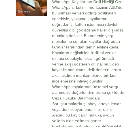
WhatsApp Kayıtlarının Delil Niteliği Özeti
WhatsApp şirketinin merkezinin ABD’de
bulunması ve veri gizliliği politikaları
sebebiyle, yazışma kayıtlarının
doğrudan şirketten istenmesi (devlet
güvenliği gibi çok istisnai haller dışında)
mümkün değildir. Bu nedenle yargı
mercilerine sunulan kayıtlar doğrudan
taraflar tarafından temin edilmektedir.
Kayıtların değiştirilebilir dijital veriler
olması sebebiyle, ekran görüntüsü
yerine akışı gösteren orijinal bir video
kaydı ile sunulması delil değerini artırır;
aksi takdirde mahkemelerce bilirkişi
incelemesine ihtiyaç duyulur.
WhatsApp kayıtlarının üç temel yargı
alanındaki değerlendirmesi şu şekildedir:
Ceza Hukuku Bakımından:
Soruşturmalarda şüpheyi ortaya koyan
veya destekleyen önemli bir delildir.
Ancak, bu kayıtların hukuka uygun
yollarla elde edilmesi şarttır.
Başkalarının haberleşme gizliliğini ihlal