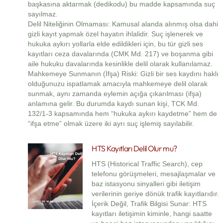
başkasına aktarmak (dedikodu) bu madde kapsamında suç
sayılmaz.
Delil Niteliğinin Olmaması: Kamusal alanda alınmış olsa dahi
gizli kayıt yapmak özel hayatın ihlalidir. Suç işlenerek ve
hukuka aykırı yollarla elde edildikleri için, bu tür gizli ses
kayıtları ceza davalarında (CMK Md. 217) ve boşanma gibi
aile hukuku davalarında kesinlikle delil olarak kullanılamaz.
Mahkemeye Sunmanın (İfşa) Riski: Gizli bir ses kaydını haklı
olduğunuzu ispatlamak amacıyla mahkemeye delil olarak
sunmak, aynı zamanda eylemin açığa çıkarılması (ifşa)
anlamına gelir. Bu durumda kaydı sunan kişi, TCK Md.
132/1-3 kapsamında hem “hukuka aykırı kaydetme” hem de
“ifşa etme” olmak üzere iki ayrı suç işlemiş sayılabilir.
HTS Kayıtları Delil Olur mu?
HTS (Historical Traffic Search), cep
telefonu görüşmeleri, mesajlaşmalar ve
baz istasyonu sinyalleri gibi iletişim
verilerinin geriye dönük trafik kayıtlarıdır.
İçerik Değil, Trafik Bilgisi Sunar: HTS
kayıtları iletişimin kiminle, hangi saatte