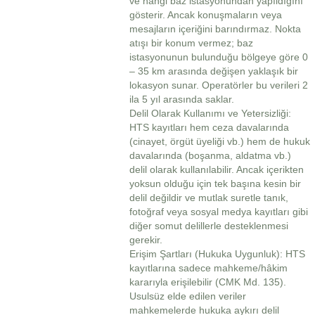
ve hangi baz istasyonundan yapıldığını
gösterir. Ancak konuşmaların veya
mesajların içeriğini barındırmaz. Nokta
atışı bir konum vermez; baz
istasyonunun bulunduğu bölgeye göre 0
– 35 km arasında değişen yaklaşık bir
lokasyon sunar. Operatörler bu verileri 2
ila 5 yıl arasında saklar.
Delil Olarak Kullanımı ve Yetersizliği:
HTS kayıtları hem ceza davalarında
(cinayet, örgüt üyeliği vb.) hem de hukuk
davalarında (boşanma, aldatma vb.)
delil olarak kullanılabilir. Ancak içerikten
yoksun olduğu için tek başına kesin bir
delil değildir ve mutlak suretle tanık,
fotoğraf veya sosyal medya kayıtları gibi
diğer somut delillerle desteklenmesi
gerekir.
Erişim Şartları (Hukuka Uygunluk): HTS
kayıtlarına sadece mahkeme/hâkim
kararıyla erişilebilir (CMK Md. 135).
Usulsüz elde edilen veriler
mahkemelerde hukuka aykırı delil