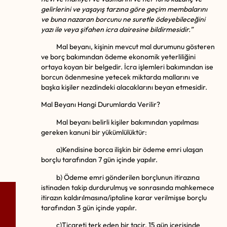
gelirlerini ve yaş
ay
ış tarzına g
ö
re ge
çim membalarını
ve buna nazaran borcunu ne suretle
ö
deyebileceğini
yazı ile veya şifahen icra dairesine bildirmesidir.”
Mal beyanı, kişinin mevcut mal durumunu gösteren
ve borç bakımından ödeme ekonomik yeterliliğini
ortaya koyan bir belgedir. İcra işlemleri bakımından ise
borcun ödenmesine yetecek miktarda mallarını ve
başka kişiler nezdindeki alacaklarını beyan etmesidir.
Mal Beyanı Hangi Durumlarda Verilir?
Mal beyanı belirli kişiler bakımından yapılması
gereken kanuni bir yükümlülüktür:
a)Kendisine borca ilişkin bir ödeme emri ulaşan
borçlu tarafından 7 gün içinde yapılır.
b) Ödeme emri gönderilen borçlunun itirazına
istinaden takip durdurulmuş ve sonrasında mahkemece
itirazın kaldırılmasına/iptaline karar verilmişse borçlu
tarafından 3 gün içinde yapılır.
c)Ticareti terk eden bir tacir, 15 gün içerisinde