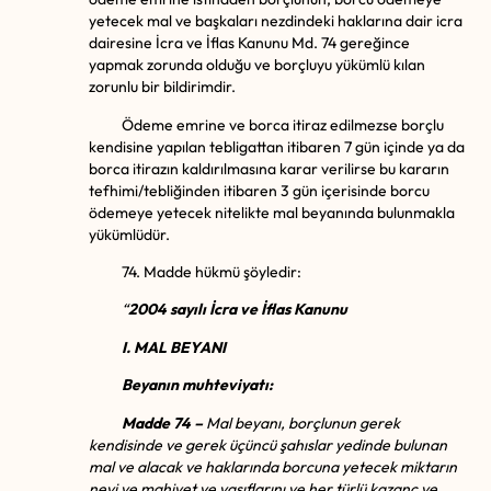
yetecek mal ve başkaları nezdindeki haklarına dair icra
dairesine İcra ve İflas Kanunu Md. 74 gereğince
yapmak zorunda olduğu ve borçluyu yükümlü kılan
zorunlu bir bildirimdir.
Ödeme emrine ve borca itiraz edilmezse borçlu
kendisine yapılan tebligattan itibaren 7 gün içinde ya da
borca itirazın kaldırılmasına karar verilirse bu kararın
tefhimi/tebliğinden itibaren 3 gün içerisinde borcu
ödemeye yetecek nitelikte mal beyanında bulunmakla
yükümlüdür.
74. Madde hükmü şöyledir:
“
2004 sayılı İcra ve İflas Kanunu
I. MAL BEYANI
Beyanın muhteviyatı:
Madde 74 –
Mal beyanı, borçlunun gerek
kendisinde ve gerek üçüncü ş
ah
ıslar yedinde bulunan
mal ve alacak ve haklarında borcuna yetecek miktarın
nevi ve mahiyet ve vasıflarını
ve her t
ürlü kazanç ve