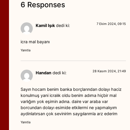
6 Responses
7 Ekim 2024, 09:15
Kamil Işık
dedi ki:
icra mal bayanı
Yanıtla
28 Kasım 2024, 21:49
Handan
dedi ki:
Sayın hocam benim banka borçlarından dolayı haciz
konulmuş yani icralık oldu benim adıma hiçbir mal
varlığım yok eşimin adına. daire var araba var
borcundan dolayı esimide etkilermi ne yapmalıyım
aydinlatırsan çok sevinirim saygılarımla arz ederim
Yanıtla