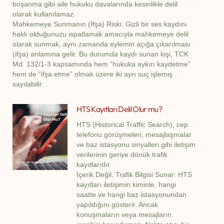
boşanma gibi aile hukuku davalarında kesinlikle delil
olarak kullanılamaz.
Mahkemeye Sunmanın (İfşa) Riski: Gizli bir ses kaydını
haklı olduğunuzu ispatlamak amacıyla mahkemeye delil
olarak sunmak, aynı zamanda eylemin açığa çıkarılması
(ifşa) anlamına gelir. Bu durumda kaydı sunan kişi, TCK
Md. 132/1-3 kapsamında hem “hukuka aykırı kaydetme”
hem de “ifşa etme” olmak üzere iki ayrı suç işlemiş
sayılabilir.
HTS Kayıtları Delil Olur mu?
HTS (Historical Traffic Search), cep
telefonu görüşmeleri, mesajlaşmalar
ve baz istasyonu sinyalleri gibi iletişim
verilerinin geriye dönük trafik
kayıtlarıdır.
İçerik Değil, Trafik Bilgisi Sunar: HTS
kayıtları iletişimin kiminle, hangi
saatte ve hangi baz istasyonundan
yapıldığını gösterir. Ancak
konuşmaların veya mesajların