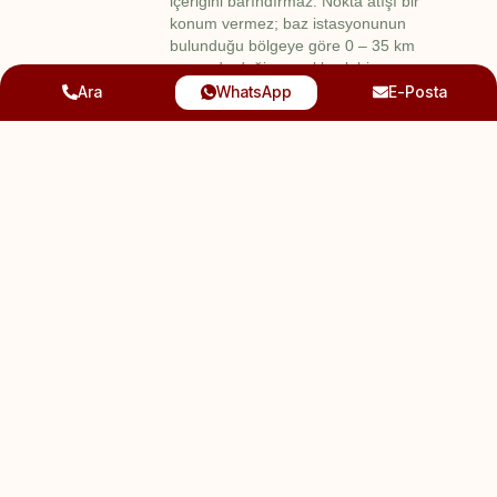
içeriğini barındırmaz. Nokta atışı bir
konum vermez; baz istasyonunun
bulunduğu bölgeye göre 0 – 35 km
arasında değişen yaklaşık bir
lokasyon sunar. Operatörler bu
Ara
WhatsApp
E-Posta
verileri 2 ila 5 yıl arasında saklar.
Delil Olarak Kullanımı ve Yetersizliği:
HTS kayıtları hem ceza davalarında
(cinayet, örgüt üyeliği vb.) hem de
hukuk davalarında (boşanma,
aldatma vb.) delil olarak kullanılabilir.
Ancak içerikten yoksun olduğu için
tek başına kesin bir delil değildir ve
mutlak suretle tanık, fotoğraf veya
sosyal medya kayıtları gibi diğer
somut delillerle desteklenmesi
gerekir.
Erişim Şartları (Hukuka Uygunluk):
HTS kayıtlarına sadece
mahkeme/hâkim kararıyla erişilebilir
(CMK Md. 135). Usulsüz elde edilen
veriler mahkemelerde hukuka aykırı
delil sayılarak reddedilir. Talep yolları