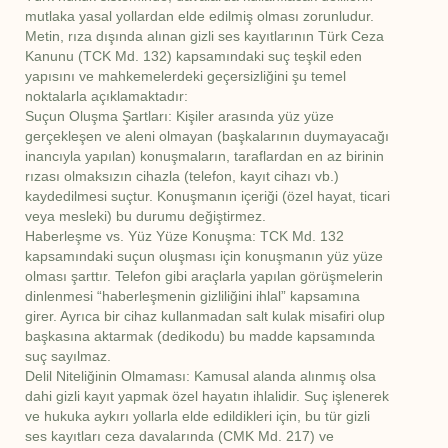
mutlaka yasal yollardan elde edilmiş olması zorunludur.
Metin, rıza dışında alınan gizli ses kayıtlarının Türk Ceza
Kanunu (TCK Md. 132) kapsamındaki suç teşkil eden
yapısını ve mahkemelerdeki geçersizliğini şu temel
noktalarla açıklamaktadır:
Suçun Oluşma Şartları: Kişiler arasında yüz yüze
gerçekleşen ve aleni olmayan (başkalarının duymayacağı
inancıyla yapılan) konuşmaların, taraflardan en az birinin
rızası olmaksızın cihazla (telefon, kayıt cihazı vb.)
kaydedilmesi suçtur. Konuşmanın içeriği (özel hayat, ticari
veya mesleki) bu durumu değiştirmez.
Haberleşme vs. Yüz Yüze Konuşma: TCK Md. 132
kapsamındaki suçun oluşması için konuşmanın yüz yüze
olması şarttır. Telefon gibi araçlarla yapılan görüşmelerin
dinlenmesi “haberleşmenin gizliliğini ihlal” kapsamına
girer. Ayrıca bir cihaz kullanmadan salt kulak misafiri olup
başkasına aktarmak (dedikodu) bu madde kapsamında
suç sayılmaz.
Delil Niteliğinin Olmaması: Kamusal alanda alınmış olsa
dahi gizli kayıt yapmak özel hayatın ihlalidir. Suç işlenerek
ve hukuka aykırı yollarla elde edildikleri için, bu tür gizli
ses kayıtları ceza davalarında (CMK Md. 217) ve