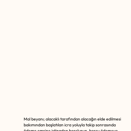
Mal beyanı; alacaklı tarafından alacağın elde edilmesi
bakımından başlatılan icra yoluyla takip sonrasında
ödeme emrine istinaden borçlunun, borcu ödemeye