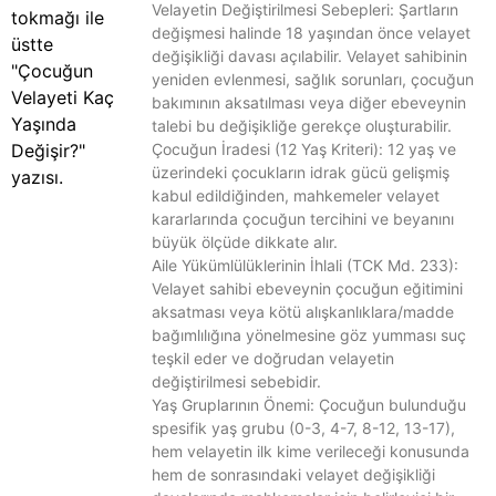
Velayetin Değiştirilmesi Sebepleri: Şartların
değişmesi halinde 18 yaşından önce velayet
değişikliği davası açılabilir. Velayet sahibinin
yeniden evlenmesi, sağlık sorunları, çocuğun
bakımının aksatılması veya diğer ebeveynin
talebi bu değişikliğe gerekçe oluşturabilir.
Çocuğun İradesi (12 Yaş Kriteri): 12 yaş ve
üzerindeki çocukların idrak gücü gelişmiş
kabul edildiğinden, mahkemeler velayet
kararlarında çocuğun tercihini ve beyanını
büyük ölçüde dikkate alır.
Aile Yükümlülüklerinin İhlali (TCK Md. 233):
Velayet sahibi ebeveynin çocuğun eğitimini
aksatması veya kötü alışkanlıklara/madde
bağımlılığına yönelmesine göz yumması suç
teşkil eder ve doğrudan velayetin
değiştirilmesi sebebidir.
Yaş Gruplarının Önemi: Çocuğun bulunduğu
spesifik yaş grubu (0-3, 4-7, 8-12, 13-17),
hem velayetin ilk kime verileceği konusunda
hem de sonrasındaki velayet değişikliği