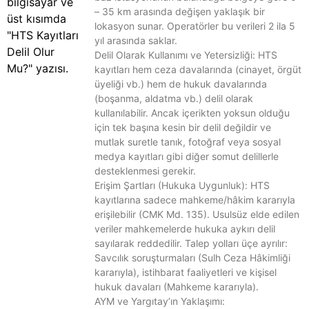
– 35 km arasında değişen yaklaşık bir
lokasyon sunar. Operatörler bu verileri 2 ila 5
yıl arasında saklar.
Delil Olarak Kullanımı ve Yetersizliği: HTS
kayıtları hem ceza davalarında (cinayet, örgüt
üyeliği vb.) hem de hukuk davalarında
(boşanma, aldatma vb.) delil olarak
kullanılabilir. Ancak içerikten yoksun olduğu
için tek başına kesin bir delil değildir ve
mutlak suretle tanık, fotoğraf veya sosyal
medya kayıtları gibi diğer somut delillerle
desteklenmesi gerekir.
Erişim Şartları (Hukuka Uygunluk): HTS
kayıtlarına sadece mahkeme/hâkim kararıyla
erişilebilir (CMK Md. 135). Usulsüz elde edilen
veriler mahkemelerde hukuka aykırı delil
sayılarak reddedilir. Talep yolları üçe ayrılır:
Savcılık soruşturmaları (Sulh Ceza Hâkimliği
kararıyla), istihbarat faaliyetleri ve kişisel
hukuk davaları (Mahkeme kararıyla).
AYM ve Yargıtay’ın Yaklaşımı: