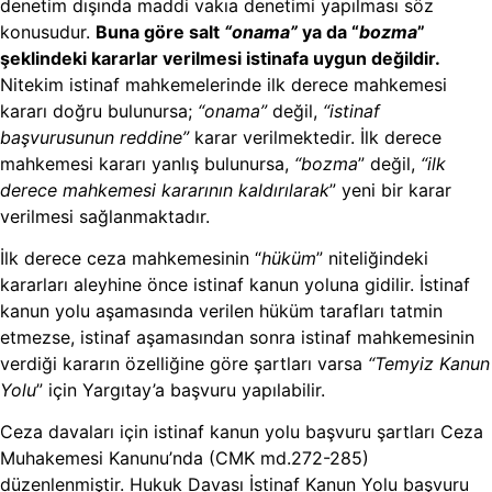
denetim dışında maddi vakıa denetimi yapılması söz
konusudur.
Buna göre salt
“onama”
ya da “
bozma
”
şeklindeki kararlar verilmesi istinafa uygun değildir.
Nitekim istinaf mahkemelerinde ilk derece mahkemesi
kararı doğru bulunursa;
“onama”
değil,
“istinaf
başvurusunun reddine”
karar verilmektedir. İlk derece
mahkemesi kararı yanlış bulunursa,
“bozma
” değil,
“ilk
derece mahkemesi kararının kaldırılarak
” yeni bir karar
verilmesi sağlanmaktadır.
İlk derece ceza mahkemesinin “
hüküm
” niteliğindeki
kararları aleyhine önce istinaf kanun yoluna gidilir. İstinaf
kanun yolu aşamasında verilen hüküm tarafları tatmin
etmezse, istinaf aşamasından sonra istinaf mahkemesinin
verdiği kararın özelliğine göre şartları varsa
“Temyiz Kanun
Yolu
” için Yargıtay’a başvuru yapılabilir.
Ceza davaları için istinaf kanun yolu başvuru şartları Ceza
Muhakemesi Kanunu’nda (CMK md.272-285)
düzenlenmiştir. Hukuk Davası İstinaf Kanun Yolu başvuru