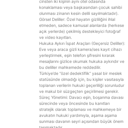
cinsten iki kişinin aynı otel odasında
konaklaması veya başkasından çocuk sahibi
olunması zinanın kesin delili sayılmaktadır).
Görsel Deliller: Özel hayatın gizliliğini ihlal
etmeden, sadece kamusal alanlarda (herkese
açık yerlerde) çekilmiş destekleyici fotoğraf
ve video kayıtları.
Hukuka Aykırı İspat Araçları (Geçersiz Deliller):
Eve veya araca gizli kamera/ses kayıt cihazı
yerleştirmek, eşin telefon şifresini kırarak
mesajlarını gizlice okumak hukuka aykırıdır ve
bu deliller mahkemede reddedilir.
Türkiye’de “özel dedektiflik” yasal bir meslek
statüsünde olmadığı için, bu kişiler vasıtasıyla
toplanan verilerin hukuki geçerliliği sorunludur
ve makul bir süzgeçten geçirilmesi gerekir.
Süreç Yönetimi: Davacı eşin, boşanma davası
sürecinde veya öncesinde bu kanıtları
stratejik olarak toplaması ve mahkemeye bir
avukatın hukuki yardımıyla, aşama aşama
sunması davanın seyri açısından büyük önem
taşımaktadır.