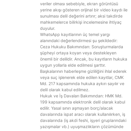
veriler olması sebebiyle, ekran görüntüsü
yerine akışı gösteren orijinal bir video kaydı ile
sunulması delil değerini artırır; aksi takdirde
mahkemelerce bilirkişi incelemesine ihtiyaç
duyulur.
WhatsApp kayıtlarının üç temel yargı
alanındaki değerlendirmesi şu şekildedir:
Ceza Hukuku Bakımından: Soruşturmalarda
şüpheyi ortaya koyan veya destekleyen
önemli bir delildir. Ancak, bu kayıtların hukuka
uygun yollarla elde edilmesi şarttır.
Başkalarının haberleşme gizliliğini ihlal ederek
veya suç işlenerek elde edilen kayıtlar, CMK
Md. 217 kapsamında hukuka aykırı sayılır ve
delil olarak kabul edilmez.
Hukuk ve İş Davaları Bakımından: HMK Md.
199 kapsamında elektronik delil olarak kabul
edilir. Yasal sınırı aşmayan borç/alacak
davalarında ispat aracı olarak kullanılırken, iş
davalarında (iş akdi feshi, işyeri gruplarındaki
yazışmalar vb.) uyuşmazlıkların çözümünde