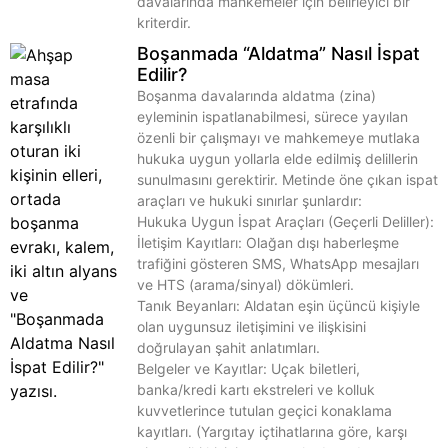
davalarında mahkemeler için belirleyici bir
kriterdir.
Boşanmada “Aldatma” Nasıl İspat
Edilir?
Boşanma davalarında aldatma (zina)
eyleminin ispatlanabilmesi, sürece yayılan
özenli bir çalışmayı ve mahkemeye mutlaka
hukuka uygun yollarla elde edilmiş delillerin
sunulmasını gerektirir. Metinde öne çıkan ispat
araçları ve hukuki sınırlar şunlardır:
Hukuka Uygun İspat Araçları (Geçerli Deliller):
İletişim Kayıtları: Olağan dışı haberleşme
trafiğini gösteren SMS, WhatsApp mesajları
ve HTS (arama/sinyal) dökümleri.
Tanık Beyanları: Aldatan eşin üçüncü kişiyle
olan uygunsuz iletişimini ve ilişkisini
doğrulayan şahit anlatımları.
Belgeler ve Kayıtlar: Uçak biletleri,
banka/kredi kartı ekstreleri ve kolluk
kuvvetlerince tutulan geçici konaklama
kayıtları. (Yargıtay içtihatlarına göre, karşı