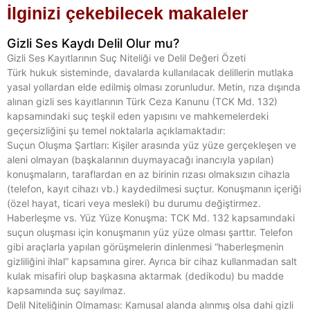
İlginizi çekebilecek makaleler
Gizli Ses Kaydı Delil Olur mu?
Gizli Ses Kayıtlarının Suç Niteliği ve Delil Değeri Özeti
Türk hukuk sisteminde, davalarda kullanılacak delillerin mutlaka
yasal yollardan elde edilmiş olması zorunludur. Metin, rıza dışında
alınan gizli ses kayıtlarının Türk Ceza Kanunu (TCK Md. 132)
kapsamındaki suç teşkil eden yapısını ve mahkemelerdeki
geçersizliğini şu temel noktalarla açıklamaktadır:
Suçun Oluşma Şartları: Kişiler arasında yüz yüze gerçekleşen ve
aleni olmayan (başkalarının duymayacağı inancıyla yapılan)
konuşmaların, taraflardan en az birinin rızası olmaksızın cihazla
(telefon, kayıt cihazı vb.) kaydedilmesi suçtur. Konuşmanın içeriği
(özel hayat, ticari veya mesleki) bu durumu değiştirmez.
Haberleşme vs. Yüz Yüze Konuşma: TCK Md. 132 kapsamındaki
suçun oluşması için konuşmanın yüz yüze olması şarttır. Telefon
gibi araçlarla yapılan görüşmelerin dinlenmesi “haberleşmenin
gizliliğini ihlal” kapsamına girer. Ayrıca bir cihaz kullanmadan salt
kulak misafiri olup başkasına aktarmak (dedikodu) bu madde
kapsamında suç sayılmaz.
Delil Niteliğinin Olmaması: Kamusal alanda alınmış olsa dahi gizli