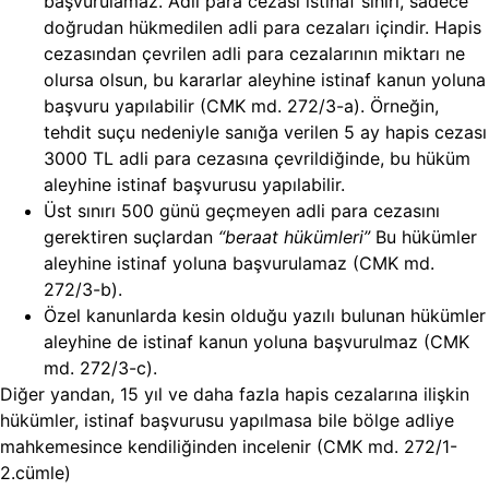
başvurulamaz.
Adli para cezası
istinaf sınırı, sadece
doğrudan hükmedilen adli para cezaları içindir. Hapis
cezasından çevrilen adli para cezalarının miktarı ne
olursa olsun, bu kararlar aleyhine istinaf kanun yoluna
başvuru yapılabilir (CMK md. 272/3-a). Örneğin,
tehdit suçu nedeniyle sanığa verilen 5 ay hapis cezası
3000 TL adli para cezasına çevrildiğinde, bu hüküm
aleyhine istinaf başvurusu yapılabilir.
Üst sınırı 500 günü geçmeyen adli para cezasını
gerektiren suçlardan
“beraat hükümleri”
Bu hükümler
aleyhine istinaf yoluna başvurulamaz (CMK md.
272/3-b).
Özel kanunlarda kesin olduğu yazılı bulunan hükümler
aleyhine de istinaf kanun yoluna başvurulmaz (CMK
md. 272/3-c).
Diğer yandan, 15 yıl ve daha fazla hapis cezalarına ilişkin
hükümler, istinaf başvurusu yapılmasa bile bölge adliye
mahkemesince kendiliğinden incelenir (CMK md. 272/1-
2.cümle)