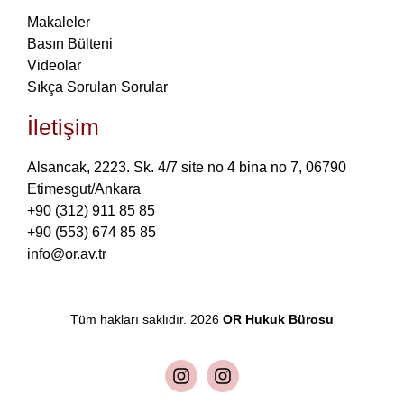
Makaleler
Basın Bülteni
Videolar
Sıkça Sorulan Sorular
İletişim
Alsancak, 2223. Sk. 4/7 site no 4 bina no 7, 06790
Etimesgut/Ankara
+90 (312) 911 85 85
+90 (553) 674 85 85
info@or.av.tr
Tüm hakları saklıdır. 2026
OR Hukuk Bürosu