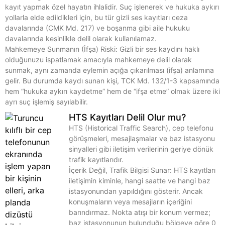
kayıt yapmak özel hayatın ihlalidir. Suç işlenerek ve hukuka aykırı
yollarla elde edildikleri için, bu tür gizli ses kayıtları ceza
davalarında (CMK Md. 217) ve boşanma gibi aile hukuku
davalarında kesinlikle delil olarak kullanılamaz.
Mahkemeye Sunmanın (İfşa) Riski: Gizli bir ses kaydını haklı
olduğunuzu ispatlamak amacıyla mahkemeye delil olarak
sunmak, aynı zamanda eylemin açığa çıkarılması (ifşa) anlamına
gelir. Bu durumda kaydı sunan kişi, TCK Md. 132/1-3 kapsamında
hem “hukuka aykırı kaydetme” hem de “ifşa etme” olmak üzere iki
ayrı suç işlemiş sayılabilir.
HTS Kayıtları Delil Olur mu?
HTS (Historical Traffic Search), cep telefonu
görüşmeleri, mesajlaşmalar ve baz istasyonu
sinyalleri gibi iletişim verilerinin geriye dönük
trafik kayıtlarıdır.
İçerik Değil, Trafik Bilgisi Sunar: HTS kayıtları
iletişimin kiminle, hangi saatte ve hangi baz
istasyonundan yapıldığını gösterir. Ancak
konuşmaların veya mesajların içeriğini
barındırmaz. Nokta atışı bir konum vermez;
baz istasyonunun bulunduğu bölgeye göre 0