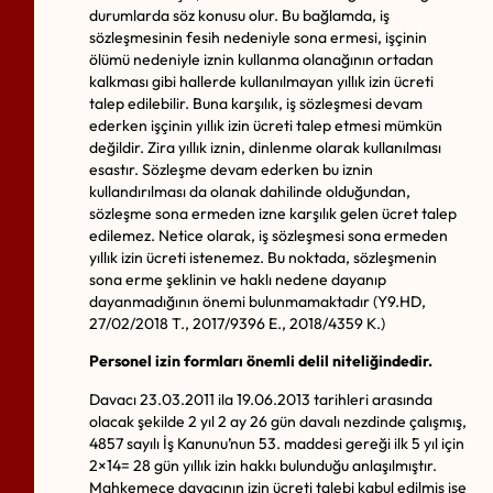
durumlarda söz konusu olur. Bu bağlamda, iş
sözleşmesinin fesih nedeniyle sona ermesi, işçinin
ölümü nedeniyle iznin kullanma olanağının ortadan
kalkması gibi hallerde kullanılmayan yıllık izin ücreti
talep edilebilir. Buna karşılık, iş sözleşmesi devam
ederken işçinin yıllık izin ücreti talep etmesi mümkün
değildir. Zira yıllık iznin, dinlenme olarak kullanılması
esastır. Sözleşme devam ederken bu iznin
kullandırılması da olanak dahilinde olduğundan,
sözleşme sona ermeden izne karşılık gelen ücret talep
edilemez. Netice olarak, iş sözleşmesi sona ermeden
yıllık izin ücreti istenemez. Bu noktada, sözleşmenin
sona erme şeklinin ve haklı nedene dayanıp
dayanmadığının önemi bulunmamaktadır (Y9.HD,
27/02/2018 T., 2017/9396 E., 2018/4359 K.)
Personel izin formları önemli delil niteliğindedir.
Davacı 23.03.2011 ila 19.06.2013 tarihleri arasında
olacak şekilde 2 yıl 2 ay 26 gün davalı nezdinde çalışmış,
4857 sayılı İş Kanunu’nun 53. maddesi gereği ilk 5 yıl için
2×14= 28 gün yıllık izin hakkı bulunduğu anlaşılmıştır.
Mahkemece davacının izin ücreti talebi kabul edilmiş ise