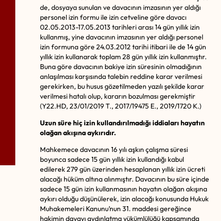
de, dosyaya sunulan ve davacının imzasının yer aldığı
personel izin formu ile izin cetveline göre davacı
02.05.2013-17.05.2013 tarihleri arası 14 gün yıllık izin
kullanmış, yine davacının imzasının yer aldığı personel
izin formuna göre 24.03.2012 tarihi itibari ile de 14 gün
yıllık izin kullanarak toplam 28 gün yıllık izin kullanmıştır.
Buna göre davacının bakiye izin süresinin olmadığının
anlaşılması karşısında talebin reddine karar verilmesi
gerekirken, bu husus gözetilmeden yazılı şekilde karar
verilmesi hatalı olup, kararın bozulması gerekmiştir
(Y22.HD, 23/01/2019 T., 2017/19475 E., 2019/1720 K.)
Uzun süre hiç izin kullandırılmadığı iddiaları hayatın
olağan akışına aykırıdır.
Mahkemece davacının 16 yılı aşkın çalışma süresi
boyunca sadece 15 gün yıllık izin kullandığı kabul
edilerek 279 gün üzerinden hesaplanan yıllık izin ücreti
alacağı hüküm altına alınmıştır. Davacının bu süre içinde
sadece 15 gün izin kullanmasının hayatın olağan akışına
aykırı olduğu düşünülerek, izin alacağı konusunda Hukuk
Muhakemeleri Kanunu’nun 31. maddesi gereğince
hakimin davayı aydınlatma yükümlülüğü kapsamında