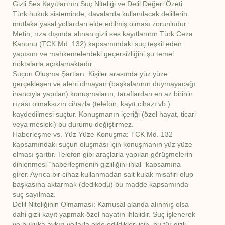
Gizli Ses Kayıtlarının Suç Niteliği ve Delil Değeri Özeti
Türk hukuk sisteminde, davalarda kullanılacak delillerin
mutlaka yasal yollardan elde edilmiş olması zorunludur.
Metin, rıza dışında alınan gizli ses kayıtlarının Türk Ceza
Kanunu (TCK Md. 132) kapsamındaki suç teşkil eden
yapısını ve mahkemelerdeki geçersizliğini şu temel
noktalarla açıklamaktadır:
Suçun Oluşma Şartları: Kişiler arasında yüz yüze
gerçekleşen ve aleni olmayan (başkalarının duymayacağı
inancıyla yapılan) konuşmaların, taraflardan en az birinin
rızası olmaksızın cihazla (telefon, kayıt cihazı vb.)
kaydedilmesi suçtur. Konuşmanın içeriği (özel hayat, ticari
veya mesleki) bu durumu değiştirmez.
Haberleşme vs. Yüz Yüze Konuşma: TCK Md. 132
kapsamındaki suçun oluşması için konuşmanın yüz yüze
olması şarttır. Telefon gibi araçlarla yapılan görüşmelerin
dinlenmesi “haberleşmenin gizliliğini ihlal” kapsamına
girer. Ayrıca bir cihaz kullanmadan salt kulak misafiri olup
başkasına aktarmak (dedikodu) bu madde kapsamında
suç sayılmaz.
Delil Niteliğinin Olmaması: Kamusal alanda alınmış olsa
dahi gizli kayıt yapmak özel hayatın ihlalidir. Suç işlenerek
ve hukuka aykırı yollarla elde edildikleri için, bu tür gizli