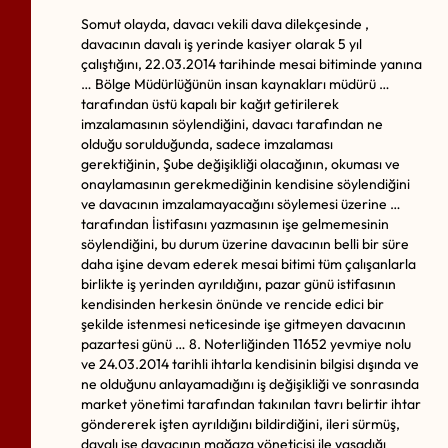
Somut olayda, davacı vekili dava dilekçesinde ,
davacının davalı iş yerinde kasiyer olarak 5 yıl
çalıştığını, 22.03.2014 tarihinde mesai bitiminde yanına
… Bölge Müdürlüğünün insan kaynakları müdürü …
tarafından üstü kapalı bir kağıt getirilerek
imzalamasının söylendiğini, davacı tarafından ne
olduğu sorulduğunda, sadece imzalaması
gerektiğinin, Şube değişikliği olacağının, okuması ve
onaylamasının gerekmediğinin kendisine söylendiğini
ve davacının imzalamayacağını söylemesi üzerine …
tarafından İistifasını yazmasının işe gelmemesinin
söylendiğini, bu durum üzerine davacının belli bir süre
daha işine devam ederek mesai bitimi tüm çalışanlarla
birlikte iş yerinden ayrıldığını, pazar günü istifasının
kendisinden herkesin önünde ve rencide edici bir
şekilde istenmesi neticesinde işe gitmeyen davacının
pazartesi günü … 8. Noterliğinden 11652 yevmiye nolu
ve 24.03.2014 tarihli ihtarla kendisinin bilgisi dışında ve
ne olduğunu anlayamadığını iş değişikliği ve sonrasında
market yönetimi tarafından takınılan tavrı belirtir ihtar
göndererek işten ayrıldığını bildirdiğini, ileri sürmüş,
davalı ise davacının mağaza yöneticisi ile yaşadığı