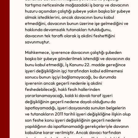
tartışma neticesinde mağazadaki iş barışı ve davacının
huzuru açısından çalıştığı şubeye yakın başka bir şubeye
almak istediklerini, ancak davacının bunu kabul
etmediğini, davacının bunun üzerine işe gelmediğini ve
hakkında devamsızlık tutanakları tutulduğunu,
davacının tek taraflı olarak iş akdini feshettiğini
savunmuştur.
Mahkemece, işverence davacının çalıştığı şubeden
başka bir şubeye gönderilmek istendiği ve davacının da
bunu kabul etmediği, İş Kanunu 22. madde gereğince
işyeri değişikliğinin işçi tarafından kabul edilmemesi
sonucu bunun işçiyi bağlamayacağı, bu durumda
işverenin ancak geçerli nedenle iş akdini
feshedebileceği, haklı fesih hallerinden
yararlanamayacağı, kaldı ki davalı taraf işyeri
değişikliğinin geçerli nedene dayalı olduğunu da
ispatlayamadığı, işyeri dosyasında sunulan belgelerin
ve tutanakların 2011 tarihli işyeri değişikliğine ilişkin olup
son feshe konu işyeri değişikliğinin geçerli nedenle
yapıldığının da ispatlanamadığı gerekçeleriyle davanın
kabulüne karar verilmiştir. Ancak davacı tarfından