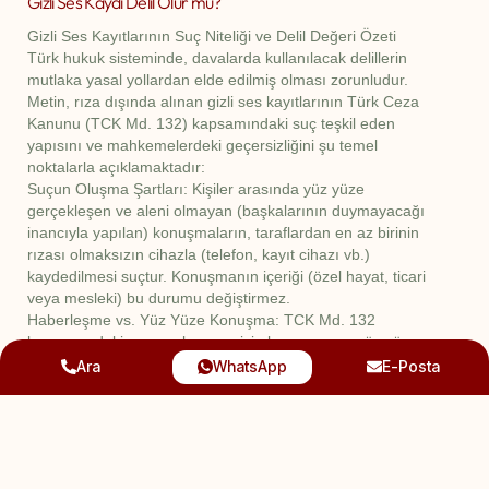
Gizli Ses Kaydı Delil Olur mu?
Gizli Ses Kayıtlarının Suç Niteliği ve Delil Değeri Özeti
Türk hukuk sisteminde, davalarda kullanılacak delillerin
mutlaka yasal yollardan elde edilmiş olması zorunludur.
Metin, rıza dışında alınan gizli ses kayıtlarının Türk Ceza
Kanunu (TCK Md. 132) kapsamındaki suç teşkil eden
yapısını ve mahkemelerdeki geçersizliğini şu temel
noktalarla açıklamaktadır:
Suçun Oluşma Şartları: Kişiler arasında yüz yüze
gerçekleşen ve aleni olmayan (başkalarının duymayacağı
inancıyla yapılan) konuşmaların, taraflardan en az birinin
rızası olmaksızın cihazla (telefon, kayıt cihazı vb.)
kaydedilmesi suçtur. Konuşmanın içeriği (özel hayat, ticari
veya mesleki) bu durumu değiştirmez.
Haberleşme vs. Yüz Yüze Konuşma: TCK Md. 132
kapsamındaki suçun oluşması için konuşmanın yüz yüze
olması şarttır. Telefon gibi araçlarla yapılan görüşmelerin
Ara
WhatsApp
E-Posta
dinlenmesi “haberleşmenin gizliliğini ihlal” kapsamına
girer. Ayrıca bir cihaz kullanmadan salt kulak misafiri olup
başkasına aktarmak (dedikodu) bu madde kapsamında
suç sayılmaz.
Delil Niteliğinin Olmaması: Kamusal alanda alınmış olsa