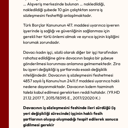
… Alışveriş merkezinde bulunan … nakledildiği,
nakledildiği şubede 10 gün çalıştıktan sonra iş
sözleşmesini feshettiği anlaşılmaktadır.
Türk Borçlar Kanununun 417. maddesi uyarınca işveren
işyerinde iş sağlığı ve güvenliğinin sağlanması için
gerekli her türlü önlemi almak ve ayrıca işçinin kişiliğini
korumak zorundadır.
Davacı kadın işçi, sözlü olarak diğer bir işçi tarafından
rahatsız edildiğine göre davacının başka bir şubeye
gönderilmesi korunması anlamına gelmemektedir. Zira
bu işyeri değişikliği iş şartlarında esaslı değişiklik
niteliğindedir. Davacının iş sözleşmesini feshetmesi
4857 sayılı İş Kanunu’nun 24/II.f maddesi uyarınca haklı
nedene dayanmaktadır. Davacının kıdem tazminatı
talebi kabul edilmesi gerekirken reddi hatalıdır. (Y9.HD
21.12.2017 T, 2015/18395 E., 2017/22020 K.)
Davacının iş sözleşmesini feshinde ileri sürdüğü (iş
yeri değişikliği sürecinde) işçinin haklı fesih
şartlarının oluşup oluşmadığı tespit edilerek sonuca
gidilmesi gerekir