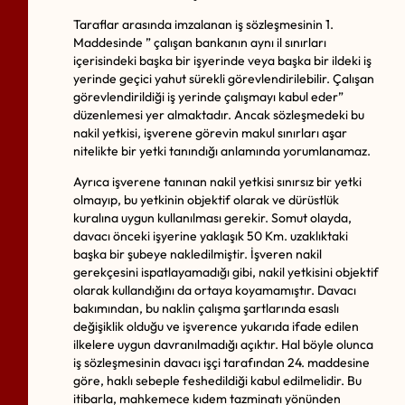
Taraflar arasında imzalanan iş sözleşmesinin 1.
Maddesinde ” çalışan bankanın aynı il sınırları
içerisindeki başka bir işyerinde veya başka bir ildeki iş
yerinde geçici yahut sürekli görevlendirilebilir. Çalışan
görevlendirildiği iş yerinde çalışmayı kabul eder”
düzenlemesi yer almaktadır. Ancak sözleşmedeki bu
nakil yetkisi, işverene görevin makul sınırları aşar
nitelikte bir yetki tanındığı anlamında yorumlanamaz.
Ayrıca işverene tanınan nakil yetkisi sınırsız bir yetki
olmayıp, bu yetkinin objektif olarak ve dürüstlük
kuralına uygun kullanılması gerekir. Somut olayda,
davacı önceki işyerine yaklaşık 50 Km. uzaklıktaki
başka bir şubeye nakledilmiştir. İşveren nakil
gerekçesini ispatlayamadığı gibi, nakil yetkisini objektif
olarak kullandığını da ortaya koyamamıştır. Davacı
bakımından, bu naklin çalışma şartlarında esaslı
değişiklik olduğu ve işverence yukarıda ifade edilen
ilkelere uygun davranılmadığı açıktır. Hal böyle olunca
iş sözleşmesinin davacı işçi tarafından 24. maddesine
göre, haklı sebeple feshedildiği kabul edilmelidir. Bu
itibarla, mahkemece kıdem tazminatı yönünden