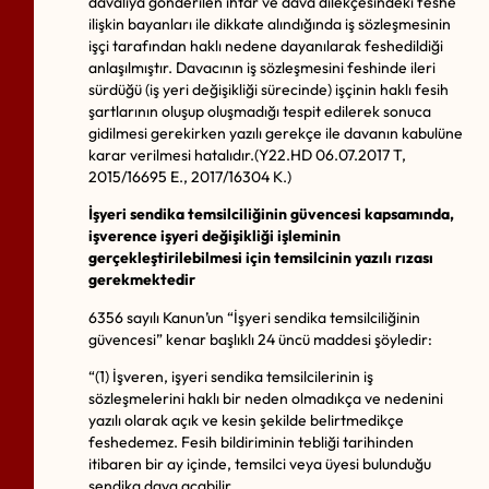
davalıya gönderilen ihtar ve dava dilekçesindeki feshe
ilişkin bayanları ile dikkate alındığında iş sözleşmesinin
işçi tarafından haklı nedene dayanılarak feshedildiği
anlaşılmıştır. Davacının iş sözleşmesini feshinde ileri
sürdüğü (iş yeri değişikliği sürecinde) işçinin haklı fesih
şartlarının oluşup oluşmadığı tespit edilerek sonuca
gidilmesi gerekirken yazılı gerekçe ile davanın kabulüne
karar verilmesi hatalıdır.(Y22.HD 06.07.2017 T,
2015/16695 E., 2017/16304 K.)
İşyeri sendika temsilciliğinin güvencesi kapsamında,
işverence işyeri değişikliği işleminin
gerçekleştirilebilmesi için temsilcinin yazılı rızası
gerekmektedir
6356 sayılı Kanun’un “İşyeri sendika temsilciliğinin
güvencesi” kenar başlıklı 24 üncü maddesi şöyledir:
“(1) İşveren, işyeri sendika temsilcilerinin iş
sözleşmelerini haklı bir neden olmadıkça ve nedenini
yazılı olarak açık ve kesin şekilde belirtmedikçe
feshedemez. Fesih bildiriminin tebliği tarihinden
itibaren bir ay içinde, temsilci veya üyesi bulunduğu
sendika dava açabilir.