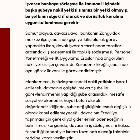
İşveren bankaya sözleşme ile tanınan il içindeki
başka şubeye nakil yetkisi sınırsız bir yetki olmayıp,
bu yetkinin objektif olarak ve dürüstlük kuralına
uygun kullanılması gerekir
Somut olayda, davacı davalı bankanın Zonguldak
merkez ilçe şubesinde gişe yetkilisi olarak görev
yapmakta iken, davalı işveren tarafından taraflar
arasındaki iş sözleşmesi ile toplu iş sözleşmesi, Personel
Yönetmeliği ve İK Uygulama Esaslarında öngörülen
nakil yetkisi çerçevesinde Karadeniz Ereğli şubesinde
aynı görev ünvanı ile görevlendirilmiştir.
Mahkemece, iş sözleşmesindeki nakil yetkisine işaret
edilerek, davacının çalıştığı mevcut şube ile
görevlendirmenin yapıldığı şube arasındaki mesafe,
sosyal ve ekonomik hayat bütün olarak
değerlendirildiğinde, şube değişikliğinin esaslı değişiklik
olarak kabul edilemeyeceği, davacının Ereğli’ye
taşınması için gerekli yol giderlerinin ödeneceğinin
belirtilmesi karşısında, davacının iş sözleşmesini haksız
feshettiği kanaatiyle kıdem tazminatı alacağı talebinin
reddine karar verilmiştir.