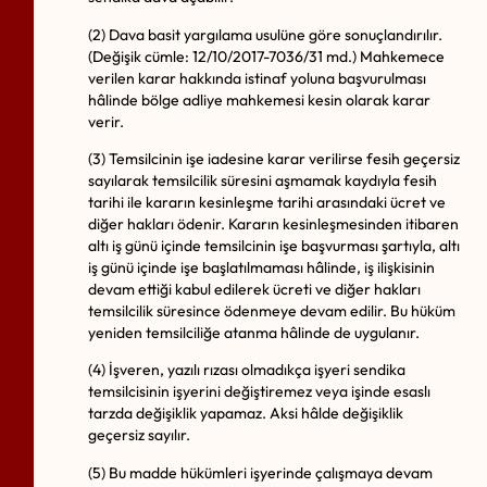
(2) Dava basit yargılama usulüne göre sonuçlandırılır.
(Değişik cümle: 12/10/2017-7036/31 md.) Mahkemece
verilen karar hakkında istinaf yoluna başvurulması
hâlinde bölge adliye mahkemesi kesin olarak karar
verir.
(3) Temsilcinin işe iadesine karar verilirse fesih geçersiz
sayılarak temsilcilik süresini aşmamak kaydıyla fesih
tarihi ile kararın kesinleşme tarihi arasındaki ücret ve
diğer hakları ödenir. Kararın kesinleşmesinden itibaren
altı iş günü içinde temsilcinin işe başvurması şartıyla, altı
iş günü içinde işe başlatılmaması hâlinde, iş ilişkisinin
devam ettiği kabul edilerek ücreti ve diğer hakları
temsilcilik süresince ödenmeye devam edilir. Bu hüküm
yeniden temsilciliğe atanma hâlinde de uygulanır.
(4) İşveren, yazılı rızası olmadıkça işyeri sendika
temsilcisinin işyerini değiştiremez veya işinde esaslı
tarzda değişiklik yapamaz. Aksi hâlde değişiklik
geçersiz sayılır.
(5) Bu madde hükümleri işyerinde çalışmaya devam