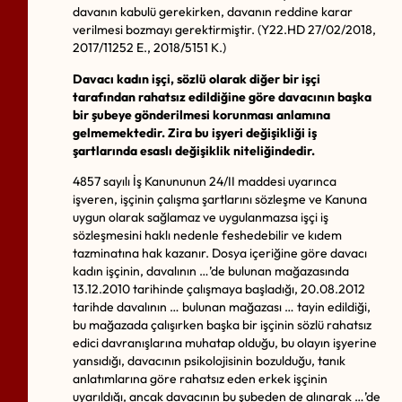
davanın kabulü gerekirken, davanın reddine karar
verilmesi bozmayı gerektirmiştir. (Y22.HD 27/02/2018,
2017/11252 E., 2018/5151 K.)
Davacı kadın işçi, sözlü olarak diğer bir işçi
tarafından rahatsız edildiğine göre davacının başka
bir şubeye gönderilmesi korunması anlamına
gelmemektedir. Zira bu işyeri değişikliği iş
şartlarında esaslı değişiklik niteliğindedir.
4857 sayılı İş Kanununun 24/II maddesi uyarınca
işveren, işçinin çalışma şartlarını sözleşme ve Kanuna
uygun olarak sağlamaz ve uygulanmazsa işçi iş
sözleşmesini haklı nedenle feshedebilir ve kıdem
tazminatına hak kazanır. Dosya içeriğine göre davacı
kadın işçinin, davalının …’de bulunan mağazasında
13.12.2010 tarihinde çalışmaya başladığı, 20.08.2012
tarihde davalının … bulunan mağazası … tayin edildiği,
bu mağazada çalışırken başka bir işçinin sözlü rahatsız
edici davranışlarına muhatap olduğu, bu olayın işyerine
yansıdığı, davacının psikolojisinin bozulduğu, tanık
anlatımlarına göre rahatsız eden erkek işçinin
uyarıldığı, ancak davacının bu şubeden de alınarak …’de