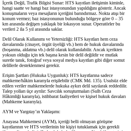
İçerik Değil, Trafik Bilgisi Sunar: HTS kayıtları iletişimin kiminle,
hangi saatte ve hangi baz istasyonundan yapıldığını gösterir. Ancak
konuşmaların veya mesajların içeriğini barındırmaz. Nokta atışı bir
konum vermez; baz istasyonunun bulunduğu bölgeye göre 0 – 35
km arasında değişen yaklaşık bir lokasyon sunar. Operatörler bu
verileri 2 ila 5 yıl arasında saklar.
Delil Olarak Kullanımı ve Yetersizliği: HTS kayıtları hem ceza
davalarında (cinayet, örgüt üyeliği vb.) hem de hukuk davalarında
(boşanma, aldatma vb.) delil olarak kullanılabilir. Ancak içerikten
yoksun olduğu için tek başına kesin bir delil değildir ve mutlak
suretle tanık, fotoğraf veya sosyal medya kayıtları gibi diğer somut
delillerle desteklenmesi gerekir.
Erişim Şartları (Hukuka Uygunluk): HTS kayıtlarına sadece
mahkeme/hâkim kararıyla erişilebilir (CMK Md. 135). Usulsüz elde
edilen veriler mahkemelerde hukuka aykırı delil sayılarak reddedilir.
Talep yolları üçe ayrılır: Savcılık soruşturmaları (Sulh Ceza
Hâkimliği kararıyla), istihbarat faaliyetleri ve kişisel hukuk davaları
(Mahkeme kararıyla).
AYM ve Yargıtay’ın Yaklaşımı:
Anayasa Mahkemesi (AYM), içeriği belli olmayan görüşme
kayıtlarının ve HTS verilerinin bir kişiyi tutuklamak için gerekli