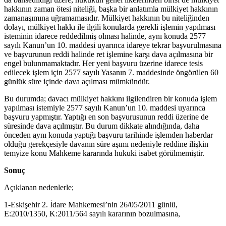
hakkının zaman ötesi niteliği, başka bir anlatımla mülkiyet hakkının
zamanaşımına uğramamasıdır. Mülkiyet hakkının bu niteliğinden
dolayı, mülkiyet hakkı ile ilgili konularda gerekli işlemin yapılması
isteminin idarece reddedilmiş olması halinde, aynı konuda 2577
sayılı Kanun’un 10. maddesi uyarınca idareye tekrar başvurulmasına
ve başvurunun reddi halinde ret işlemine karşı dava açılmasına bir
engel bulunmamaktadır. Her yeni başvuru üzerine idarece tesis
edilecek işlem için 2577 sayılı Yasanın 7. maddesinde öngörülen 60
günlük süre içinde dava açılması mümkündür.
Bu durumda; davacı mülkiyet hakkını ilgilendiren bir konuda işlem
yapılması istemiyle 2577 sayılı Kanun’un 10. maddesi uyarınca
başvuru yapmıştır. Yaptığı en son başvurusunun reddi üzerine de
süresinde dava açılmıştır. Bu durum dikkate alındığında, daha
önceden aynı konuda yaptığı başvuru tarihinde işlemden haberdar
olduğu gerekçesiyle davanın süre aşımı nedeniyle reddine ilişkin
temyize konu Mahkeme kararında hukuki isabet görülmemiştir.
Sonuç
Açıklanan nedenlerle;
1-Eskişehir 2. İdare Mahkemesi’nin 26/05/2011 günlü,
E:2010/1350, K:2011/564 sayılı kararının bozulmasına,