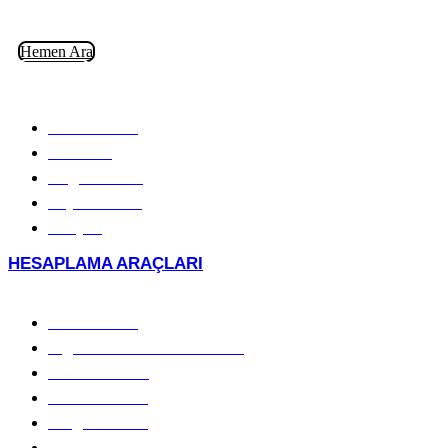
Hemen Ara
WhatsApp
KURUMSAL
Hakkımızda
Ekibimiz
Değerlerimiz
Yayınlarımız
İletişim
HESAPLAMA ARAÇLARI
FAALİYET ALANLARI
Aile Hukuku
Sigorta ve Tahkim Hukuku
Ceza Hukuku
İdare Hukuku
Vergi Hukuku
İcra ve İflas Hukuku