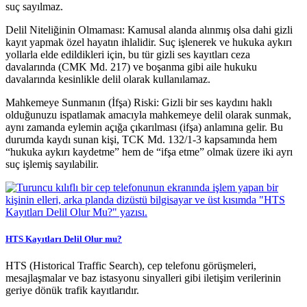
suç sayılmaz.
Delil Niteliğinin Olmaması: Kamusal alanda alınmış olsa dahi gizli
kayıt yapmak özel hayatın ihlalidir. Suç işlenerek ve hukuka aykırı
yollarla elde edildikleri için, bu tür gizli ses kayıtları ceza
davalarında (CMK Md. 217) ve boşanma gibi aile hukuku
davalarında kesinlikle delil olarak kullanılamaz.
Mahkemeye Sunmanın (İfşa) Riski: Gizli bir ses kaydını haklı
olduğunuzu ispatlamak amacıyla mahkemeye delil olarak sunmak,
aynı zamanda eylemin açığa çıkarılması (ifşa) anlamına gelir. Bu
durumda kaydı sunan kişi, TCK Md. 132/1-3 kapsamında hem
“hukuka aykırı kaydetme” hem de “ifşa etme” olmak üzere iki ayrı
suç işlemiş sayılabilir.
HTS Kayıtları Delil Olur mu?
HTS (Historical Traffic Search), cep telefonu görüşmeleri,
mesajlaşmalar ve baz istasyonu sinyalleri gibi iletişim verilerinin
geriye dönük trafik kayıtlarıdır.