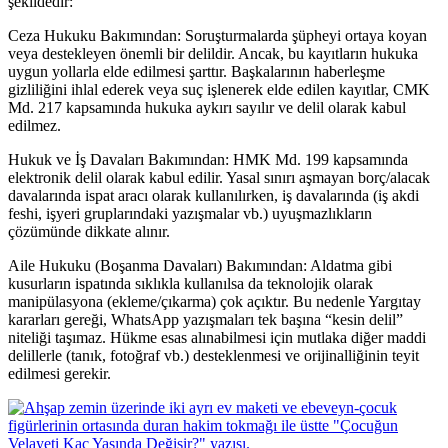
şekildedir:
Ceza Hukuku Bakımından: Soruşturmalarda şüpheyi ortaya koyan
veya destekleyen önemli bir delildir. Ancak, bu kayıtların hukuka
uygun yollarla elde edilmesi şarttır. Başkalarının haberleşme
gizliliğini ihlal ederek veya suç işlenerek elde edilen kayıtlar, CMK
Md. 217 kapsamında hukuka aykırı sayılır ve delil olarak kabul
edilmez.
Hukuk ve İş Davaları Bakımından: HMK Md. 199 kapsamında
elektronik delil olarak kabul edilir. Yasal sınırı aşmayan borç/alacak
davalarında ispat aracı olarak kullanılırken, iş davalarında (iş akdi
feshi, işyeri gruplarındaki yazışmalar vb.) uyuşmazlıkların
çözümünde dikkate alınır.
Aile Hukuku (Boşanma Davaları) Bakımından: Aldatma gibi
kusurların ispatında sıklıkla kullanılsa da teknolojik olarak
manipülasyona (ekleme/çıkarma) çok açıktır. Bu nedenle Yargıtay
kararları gereği, WhatsApp yazışmaları tek başına “kesin delil”
niteliği taşımaz. Hükme esas alınabilmesi için mutlaka diğer maddi
delillerle (tanık, fotoğraf vb.) desteklenmesi ve orijinalliğinin teyit
edilmesi gerekir.