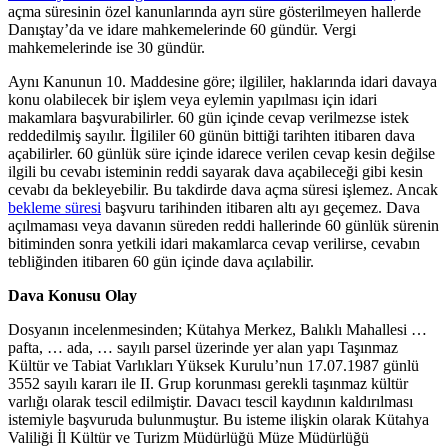
açma süresinin özel kanunlarında ayrı süre gösterilmeyen hallerde
Danıştay’da ve idare mahkemelerinde 60 gündür. Vergi
mahkemelerinde ise 30 gündür.
Aynı Kanunun 10. Maddesine göre; ilgililer, haklarında idari davaya
konu olabilecek bir işlem veya eylemin yapılması için idari
makamlara başvurabilirler. 60 gün içinde cevap verilmezse istek
reddedilmiş sayılır. İlgililer 60 günün bittiği tarihten itibaren dava
açabilirler. 60 günlük süre içinde idarece verilen cevap kesin değilse
ilgili bu cevabı isteminin reddi sayarak dava açabileceği gibi kesin
cevabı da bekleyebilir. Bu takdirde dava açma süresi işlemez. Ancak
bekleme süresi
başvuru tarihinden itibaren altı ayı geçemez. Dava
açılmaması veya davanın süreden reddi hallerinde 60 günlük sürenin
bitiminden sonra yetkili idari makamlarca cevap verilirse, cevabın
tebliğinden itibaren 60 gün içinde dava açılabilir.
Dava Konusu Olay
Dosyanın incelenmesinden; Kütahya Merkez, Balıklı Mahallesi …
pafta, … ada, … sayılı parsel üzerinde yer alan yapı Taşınmaz
Kültür ve Tabiat Varlıkları Yüksek Kurulu’nun 17.07.1987 günlü
3552 sayılı kararı ile II. Grup korunması gerekli taşınmaz kültür
varlığı olarak tescil edilmiştir. Davacı tescil kaydının kaldırılması
istemiyle başvuruda bulunmuştur. Bu isteme ilişkin olarak Kütahya
Valiliği İl Kültür ve Turizm Müdürlüğü Müze Müdürlüğü