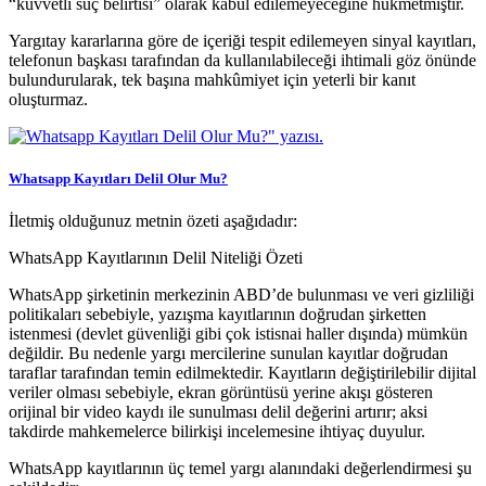
“kuvvetli suç belirtisi” olarak kabul edilemeyeceğine hükmetmiştir.
Yargıtay kararlarına göre de içeriği tespit edilemeyen sinyal kayıtları,
telefonun başkası tarafından da kullanılabileceği ihtimali göz önünde
bulundurularak, tek başına mahkûmiyet için yeterli bir kanıt
oluşturmaz.
Whatsapp Kayıtları Delil Olur Mu?
İletmiş olduğunuz metnin özeti aşağıdadır:
WhatsApp Kayıtlarının Delil Niteliği Özeti
WhatsApp şirketinin merkezinin ABD’de bulunması ve veri gizliliği
politikaları sebebiyle, yazışma kayıtlarının doğrudan şirketten
istenmesi (devlet güvenliği gibi çok istisnai haller dışında) mümkün
değildir. Bu nedenle yargı mercilerine sunulan kayıtlar doğrudan
taraflar tarafından temin edilmektedir. Kayıtların değiştirilebilir dijital
veriler olması sebebiyle, ekran görüntüsü yerine akışı gösteren
orijinal bir video kaydı ile sunulması delil değerini artırır; aksi
takdirde mahkemelerce bilirkişi incelemesine ihtiyaç duyulur.
WhatsApp kayıtlarının üç temel yargı alanındaki değerlendirmesi şu