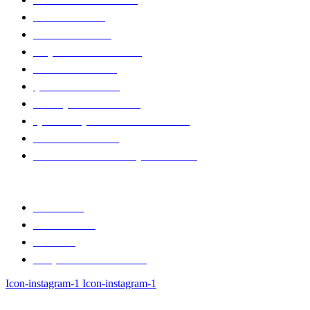
Miras Hukuku
Ticaret Hukuku
Gayrimenkul Hukuku
Tüketici Hukuku
Şirketler Hukuku
Sözleşmeler Hukuku
İş ve Sosyal Güvenlik Hukuku
Rekabet Hukuku
Yabancı ve Vatandaşlık Hukuku
MEDYA
Makaleler
Basında Biz
Videolar
Sıkça Sorulan Sorular
Icon-instagram-1
Icon-instagram-1