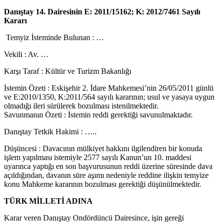
Danıştay 14. Dairesinin E: 2011/15162; K: 2012/7461 Sayılı
Kararı
Temyiz İsteminde Bulunan : …
Vekili : Av. …
Karşı Taraf : Kültür ve Turizm Bakanlığı
İstemin Özeti : Eskişehir 2. İdare Mahkemesi’nin 26/05/2011 günlü
ve E:2010/1350, K:2011/564 sayılı kararının; usul ve yasaya uygun
olmadığı ileri sürülerek bozulması istenilmektedir.
Savunmanın Özeti : İstemin reddi gerektiği savunulmaktadır.
Danıştay Tetkik Hakimi : …..
Düşüncesi : Davacının mülkiyet hakkını ilgilendiren bir konuda
işlem yapılması istemiyle 2577 sayılı Kanun’un 10. maddesi
uyarınca yaptığı en son başvurusunun reddi üzerine süresinde dava
açıldığından, davanın süre aşımı nedeniyle reddine ilişkin temyize
konu Mahkeme kararının bozulması gerektiği düşünülmektedir.
TÜRK MİLLETİ ADINA
Karar veren Danıştay Ondördüncü Dairesince, işin gereği