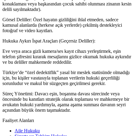
konaklaması veya başkasından çocuk sahibi olunması zinanın kesin
delili sayılmaktadır).
Görsel Deliller: Özel hayatın gizliliğini ihlal etmeden, sadece
kamusal alanlarda (herkese açık yerlerde) çekilmiş destekleyici
fotoğraf ve video kayıtları.
Hukuka Aykırı İspat Araçları (Geçersiz Deliller):
Eve veya araca gizli kamera/ses kayıt cihazı yerleştirmek, eşin
telefon şifresini kırarak mesajlarını gizlice okumak hukuka aykırıdır
ve bu deliller mahkemede reddedilir.
Türkiye’de “özel dedektiflik” yasal bir meslek statüsünde olmadığı
için, bu kişiler vasıtasıyla toplanan verilerin hukuki geçerliliği
sorunludur ve makul bir süzgeçten geçirilmesi gerekir.
Süreç Yönetimi: Davacı eşin, boşanma davası sürecinde veya
öncesinde bu kanıtları stratejik olarak toplaması ve mahkemeye bir
avukatın hukuki yardımıyla, aşama aşama sunması davanın seyri
açısından büyük önem taşımaktadır.
Faaliyet Alanları
Aile Hukuku