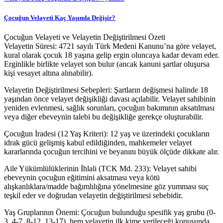
Çocuğun Velayeti Kaç Yaşında Değişir?
Çocuğun Velayeti ve Velayetin Değiştirilmesi Özeti
Velayetin Süresi: 4721 sayılı Türk Medeni Kanunu’na göre velayet,
kural olarak çocuk 18 yaşına gelip ergin oluncaya kadar devam eder.
Erginlikle birlikte velayet son bulur (ancak kanuni şartlar oluşursa
kişi vesayet altına alınabilir).
Velayetin Değiştirilmesi Sebepleri: Şartların değişmesi halinde 18
yaşından önce velayet değişikliği davası açılabilir. Velayet sahibinin
yeniden evlenmesi, sağlık sorunları, çocuğun bakımının aksatılması
veya diğer ebeveynin talebi bu değişikliğe gerekçe oluşturabilir.
Çocuğun İradesi (12 Yaş Kriteri): 12 yaş ve üzerindeki çocukların
idrak gücü gelişmiş kabul edildiğinden, mahkemeler velayet
kararlarında çocuğun tercihini ve beyanını büyük ölçüde dikkate alır.
Aile Yükümlülüklerinin İhlali (TCK Md. 233): Velayet sahibi
ebeveynin çocuğun eğitimini aksatması veya kötü
alışkanlıklara/madde bağımlılığına yönelmesine göz yumması suç
teşkil eder ve doğrudan velayetin değiştirilmesi sebebidir.
Yaş Gruplarının Önemi: Çocuğun bulunduğu spesifik yaş grubu (0-
3, 4-7, 8-12, 13-17), hem velayetin ilk kime verileceği konusunda