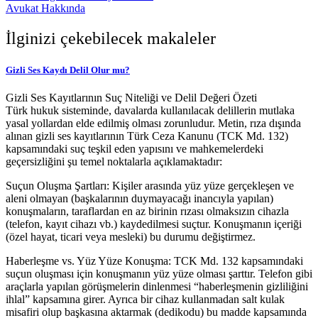
Avukat Hakkında
İlginizi çekebilecek makaleler
Gizli Ses Kaydı Delil Olur mu?
Gizli Ses Kayıtlarının Suç Niteliği ve Delil Değeri Özeti
Türk hukuk sisteminde, davalarda kullanılacak delillerin mutlaka
yasal yollardan elde edilmiş olması zorunludur. Metin, rıza dışında
alınan gizli ses kayıtlarının Türk Ceza Kanunu (TCK Md. 132)
kapsamındaki suç teşkil eden yapısını ve mahkemelerdeki
geçersizliğini şu temel noktalarla açıklamaktadır:
Suçun Oluşma Şartları: Kişiler arasında yüz yüze gerçekleşen ve
aleni olmayan (başkalarının duymayacağı inancıyla yapılan)
konuşmaların, taraflardan en az birinin rızası olmaksızın cihazla
(telefon, kayıt cihazı vb.) kaydedilmesi suçtur. Konuşmanın içeriği
(özel hayat, ticari veya mesleki) bu durumu değiştirmez.
Haberleşme vs. Yüz Yüze Konuşma: TCK Md. 132 kapsamındaki
suçun oluşması için konuşmanın yüz yüze olması şarttır. Telefon gibi
araçlarla yapılan görüşmelerin dinlenmesi “haberleşmenin gizliliğini
ihlal” kapsamına girer. Ayrıca bir cihaz kullanmadan salt kulak
misafiri olup başkasına aktarmak (dedikodu) bu madde kapsamında