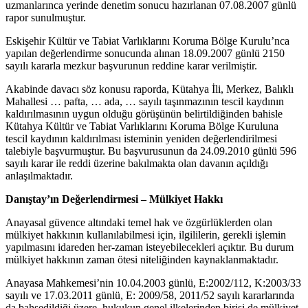
uzmanlarınca yerinde denetim sonucu hazırlanan 07.08.2007 günlü
rapor sunulmuştur.
Eskişehir Kültür ve Tabiat Varlıklarını Koruma Bölge Kurulu’nca
yapılan değerlendirme sonucunda alınan 18.09.2007 günlü 2150
sayılı kararla mezkur başvurunun reddine karar verilmiştir.
Akabinde davacı söz konusu raporda, Kütahya İli, Merkez, Balıklı
Mahallesi … pafta, … ada, … sayılı taşınmazının tescil kaydının
kaldırılmasının uygun olduğu görüşünün belirtildiğinden bahisle
Kütahya Kültür ve Tabiat Varlıklarını Koruma Bölge Kuruluna
tescil kaydının kaldırılması isteminin yeniden değerlendirilmesi
talebiyle başvurmuştur. Bu başvurusunun da 24.09.2010 günlü 596
sayılı karar ile reddi üzerine bakılmakta olan davanın açıldığı
anlaşılmaktadır.
Danıştay’ın Değerlendirmesi – Mülkiyet Hakkı
Anayasal güvence altındaki temel hak ve özgürlüklerden olan
mülkiyet hakkının kullanılabilmesi için, ilgililerin, gerekli işlemin
yapılmasını idareden her-zaman isteyebilecekleri açıktır. Bu durum
mülkiyet hakkının zaman ötesi niteliğinden kaynaklanmaktadır.
Anayasa Mahkemesi’nin 10.04.2003 günlü, E:2002/112, K:2003/33
sayılı ve 17.03.2011 günlü, E: 2009/58, 2011/52 sayılı kararlarında
da bahsedildiği üzere, hukukun genel ilkelerinden birisi de mülkiyet