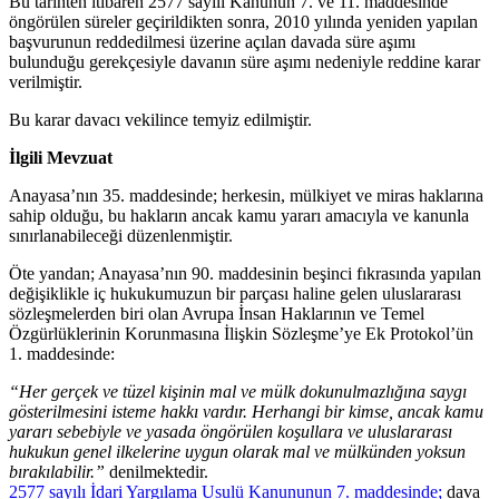
Bu tarihten itibaren 2577 sayılı Kanunun 7. ve 11. maddesinde
öngörülen süreler geçirildikten sonra, 2010 yılında yeniden yapılan
başvurunun reddedilmesi üzerine açılan davada süre aşımı
bulunduğu gerekçesiyle davanın süre aşımı nedeniyle reddine karar
verilmiştir.
Bu karar davacı vekilince temyiz edilmiştir.
İlgili Mevzuat
Anayasa’nın 35. maddesinde; herkesin, mülkiyet ve miras haklarına
sahip olduğu, bu hakların ancak kamu yararı amacıyla ve kanunla
sınırlanabileceği düzenlenmiştir.
Öte yandan; Anayasa’nın 90. maddesinin beşinci fıkrasında yapılan
değişiklikle iç hukukumuzun bir parçası haline gelen uluslararası
sözleşmelerden biri olan Avrupa İnsan Haklarının ve Temel
Özgürlüklerinin Korunmasına İlişkin Sözleşme’ye Ek Protokol’ün
1. maddesinde:
“Her gerçek ve tüzel kişinin mal ve mülk dokunulmazlığına saygı
gösterilmesini isteme hakkı vardır. Herhangi bir kimse, ancak kamu
yararı sebebiyle ve yasada öngörülen koşullara ve uluslararası
hukukun genel ilkelerine uygun olarak mal ve mülkünden yoksun
bırakılabilir.”
denilmektedir.
2577 sayılı İdari Yargılama Usulü Kanununun 7. maddesinde;
dava