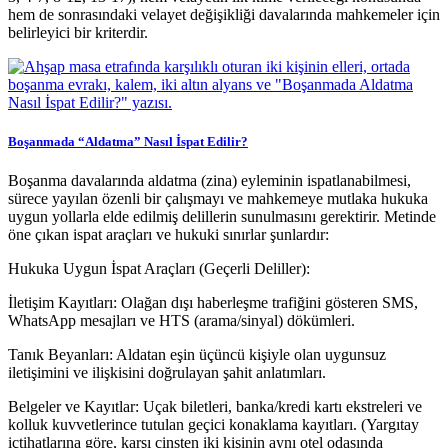
hem de sonrasındaki velayet değişikliği davalarında mahkemeler için
belirleyici bir kriterdir.
Boşanmada “Aldatma” Nasıl İspat Edilir?
Boşanma davalarında aldatma (zina) eyleminin ispatlanabilmesi,
sürece yayılan özenli bir çalışmayı ve mahkemeye mutlaka hukuka
uygun yollarla elde edilmiş delillerin sunulmasını gerektirir. Metinde
öne çıkan ispat araçları ve hukuki sınırlar şunlardır:
Hukuka Uygun İspat Araçları (Geçerli Deliller):
İletişim Kayıtları: Olağan dışı haberleşme trafiğini gösteren SMS,
WhatsApp mesajları ve HTS (arama/sinyal) dökümleri.
Tanık Beyanları: Aldatan eşin üçüncü kişiyle olan uygunsuz
iletişimini ve ilişkisini doğrulayan şahit anlatımları.
Belgeler ve Kayıtlar: Uçak biletleri, banka/kredi kartı ekstreleri ve
kolluk kuvvetlerince tutulan geçici konaklama kayıtları. (Yargıtay
içtihatlarına göre, karşı cinsten iki kişinin aynı otel odasında