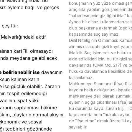
tır. Malvarlığındaki bu
konuşmanın yüz yüze olması şartt
sız eyleme bağlı ve gerçek
araçlarla yapılan görüşmelerin d
“haberleşmenin gizliliğini ihlal” k
Ayrıca bir cihaz kullanmadan salt
çeşittir:
olup başkasına aktarmak (dedi
kapsamında suç sayılmaz.
r(Malvarlığındaki aktif
Delil Niteliğinin Olmaması: Kamu
alınmış olsa dahi gizli kayıt yap
lınan kar(Fiil olmasaydı
ihlalidir. Suç işlenerek ve hukuka 
ğında meydana gelebilecek
elde edildikleri için, bu tür gizli 
davalarında (CMK Md. 217) ve bo
hukuku davalarında kesinlikle del
 belirlenebilir ise
davacının
kullanılamaz.
oksun kalınan karın
Mahkemeye Sunmanın (İfşa) Riski:
 ise güçlük olabilir. Zararın
kaydını haklı olduğunuzu ispatl
nın tespit edilemediği
mahkemeye delil olarak sunmak
acının ispat yükü
eylemin açığa çıkarılması (ifşa) a
zararın saptanması hâkime
Bu durumda kaydı sunan kişi, T
kim, olayların normal akışını,
kapsamında hem “hukuka aykırı
de “ifşa etme” olmak üzere iki ayr
ekonomik ve sosyal
sayılabilir.
ğı tedbirleri gözönünde