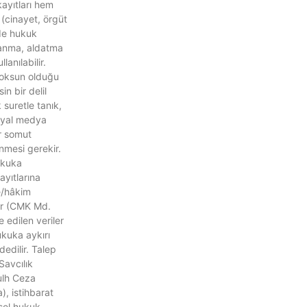
kayıtları hem
(cinayet, örgüt
de hukuk
anma, aldatma
llanılabilir.
yoksun olduğu
in bir delil
 suretle tanık,
syal medya
er somut
enmesi gerekir.
Hukuka
yıtlarına
/hâkim
ilir (CMK Md.
 edilen veriler
kuka aykırı
dedilir. Talep
 Savcılık
ulh Ceza
), istihbarat
isel hukuk