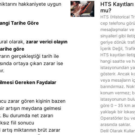
HTS Kayıtları 
miktarını hakkaniyete uygun
mu?
HTS (Historical Tr
angi Tarihe Göre
cep telefonu görü
mesajlaşmalar ve
sinyalleri gibi ilet
ral olarak,
zarar verici olayın
geriye dönük trafik
İçerik Değil, Trafi
tarihe göre
HTS kayıtları ileti
arın gerçekleştiği tarih ile
hangi saatte ve 
asında ortaya çıkan zarar ise
istasyonundan yap
ır.
gösterir. Ancak k
veya mesajların iç
rilmesi Gereken Faydalar
barındırmaz. Nokta
konum vermez; b
istasyonunun bu
nucu zarar gören kişinin bazen
göre 0 – 35 km a
bir artışın meydana gelmesi
yaklaşık bir loka
 Bu durumda net zararı
Operatörler bu veri
ksız fiil sonucu
arasında saklar.
 artış miktarının brüt zarar
Delil Olarak Kulla