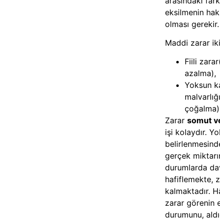
arasındaki fark
eksilmenin hak
olması gerekir.
Maddi zarar iki 
Fiili zara
azalma),
Yoksun ka
malvarlı
çoğalma)
Zarar
somut ve
işi kolaydır. Y
belirlenmesinde
gerçek miktarı
durumlarda dav
hafiflemekte, 
kalmaktadır. Hâ
zarar görenin 
durumunu, aldı