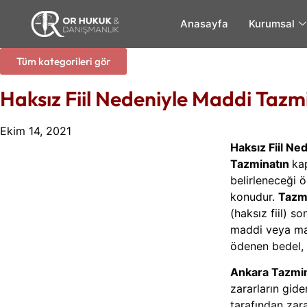
Anasayfa
Kurumsal
Tüm kategorileri gör
Haksız Fiil Nedeniyle Maddi Tazm
Ekim 14, 2021
Haksız Fiil Ne
Tazminatın
kap
belirleneceği ö
konudur.
Tazm
(haksız fiil) 
maddi veya man
ödenen bedel, 
Ankara Tazmin
zararların gid
tarafından za