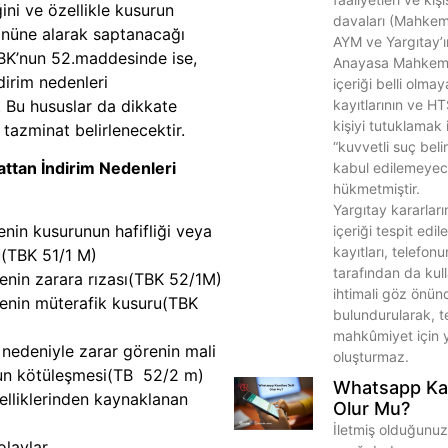
ni ve özellikle kusurun
davaları (Mahkeme
 önüne alarak saptanacağı
AYM ve Yargıtay’ı
 TBK’nun 52.maddesinde ise,
Anayasa Mahkeme
dirim nedenleri
içeriği belli olm
kayıtlarının ve HTS
. Bu hususlar da dikkate
kişiyi tutuklamak 
tazminat belirlenecektir.
“kuvvetli suç belir
ttan İndirim Nedenleri
kabul edilemeye
hükmetmiştir.
Yargıtay kararlar
enin kusurunun hafifliği veya
içeriği tespit edi
kayıtları, telefon
u(TBK 51/1 M)
tarafından da kull
enin zarara rızası(TBK 52/1M)
ihtimali göz önün
enin müterafik kusuru(TBK
bulundurularak, t
mahkûmiyet için ye
nedeniyle zarar görenin mali
oluşturmaz.
n kötüleşmesi(TB 52/2 m)
Whatsapp Kayı
elliklerinden kaynaklanan
Olur Mu?
İletmiş olduğunuz
laylar