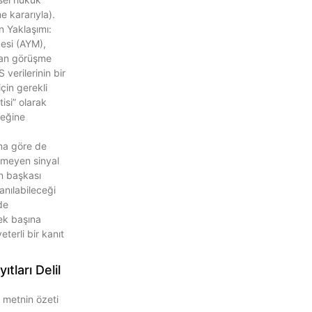
 kararıyla).
n Yaklaşımı:
si (AYM),
ayan görüşme
 verilerinin bir
için gerekli
tisi” olarak
ceğine
ına göre de
lemeyen sinyal
un başkası
anılabileceği
de
ek başına
terli bir kanıt
tları Delil
 metnin özeti