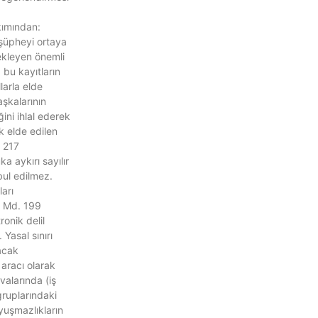
ımından:
şüpheyi ortaya
kleyen önemli
, bu kayıtların
arla elde
aşkalarının
ğini ihlal ederek
k elde edilen
 217
 aykırı sayılır
bul edilmez.
arı
 Md. 199
onik delil
 Yasal sınırı
acak
 aracı olarak
avalarında (iş
 gruplarındaki
yuşmazlıkların