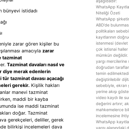
aşağıdadır:
WhatsApp Kayıtlar
n bünyevi istidadı
Niteliği Özeti
WhatsApp şirketi
bağı
ABD’de bulunması v
politikaları sebeb
sı
kayıtlarının doğr
istenmesi (devlet 
eniyle zarar gören kişiler bu
çok istisnai haller
arşılanması amacıyla
zarar
mümkün değildir.
e tazminat
yargı mercilerine 
ler.
Tazminat davaları nasıl ve
doğrudan taraflar
ir diye merak edenlerin
temin edilmektedir
i tür tazminat davası açacağı
değiştirilebilir diji
leri gerekir.
Kişilik hakları
sebebiyle, ekran
yerine akışı göster
yanlar manevi tazminat
video kaydı ile su
lirken, maddi bir kayba
değerini artırır; a
umunda ise maddi tazminat
mahkemelerce bili
kları doğar. Tazminat
incelemesine ihti
va gerekçeleri, deliller, gerek
WhatsApp kayıtlar
de bilirkişi incelemeleri dava
yargı alanındaki 