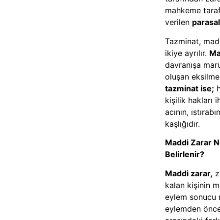
mahkeme taraf
verilen
parasal
Tazminat, mad
ikiye ayrılır.
Ma
davranışa maru
oluşan eksilmen
tazminat
ise;
h
kişilik hakları 
acının, ıstırab
kaşlığıdır.
Maddi Zarar N
Belirlenir?
Maddi zarar,
z
kalan kişinin m
eylem sonucu 
eylemden önce