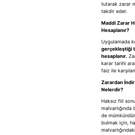
tutarak zarar 
takdir eder.
Maddi Zarar H
Hesaplanır?
Uygulamada ku
gerçekleştiği 
hesaplanır.
Zar
karar tarihi ar
faiz ile karşılan
Zarardan İndi
Nelerdir?
Haksız fiil so
malvarlığında 
de mümkündür.
bulmak için, ha
malvarlığındaki