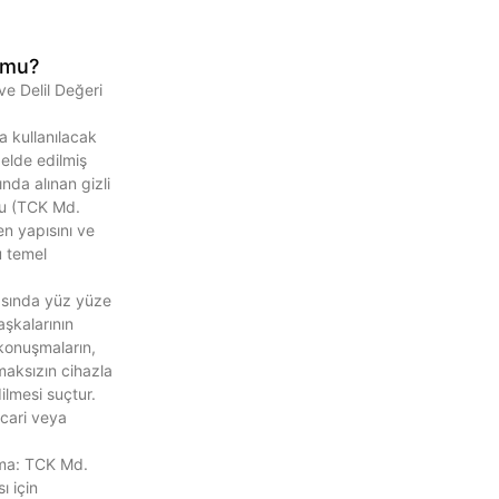
r mu?
 ve Delil Değeri
a kullanılacak
 elde edilmiş
ında alınan gizli
nu (TCK Md.
n yapısını ve
u temel
rasında yüz yüze
şkalarının
konuşmaların,
lmaksızın cihazla
ilmesi suçtur.
icari veya
ma: TCK Md.
 için