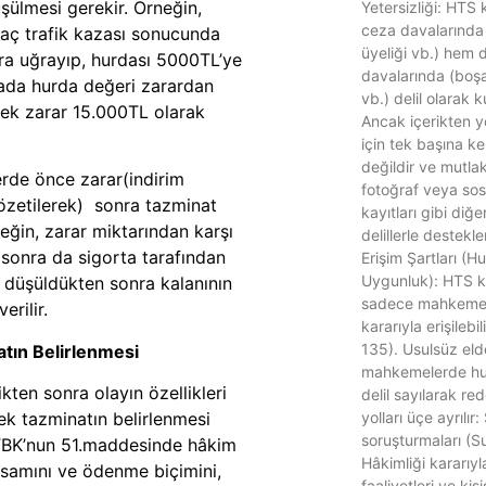
şülmesi gerekir. Örneğin,
Yetersizliği: HTS 
ceza davalarında 
raç trafik kazası sonucunda
üyeliği vb.) hem 
a uğrayıp, hurdası 5000TL’ye
davalarında (boş
rada hurda değeri zarardan
vb.) delil olarak ku
ek zarar 15.000TL olarak
Ancak içerikten 
için tek başına kes
değildir ve mutlak
rde önce zarar(indirim
fotoğraf veya so
özetilerek) sonra tazminat
kayıtları gibi diğ
eğin, zarar miktarından karşı
delillerle destekl
 sonra da sigorta tarafından
Erişim Şartları (
Uygunluk): HTS ka
düşüldükten sonra kalanının
sadece mahkeme
erilir.
kararıyla erişileb
135). Usulsüz elde
tın Belirlenmesi
mahkemelerde hu
ikten sonra olayın özellikleri
delil sayılarak red
yolları üçe ayrılır:
ek tazminatın belirlenmesi
soruşturmaları (S
BK’nun 51.maddesinde
hâkim
Hâkimliği kararıyla
samını ve ödenme biçimini,
faaliyetleri ve kiş