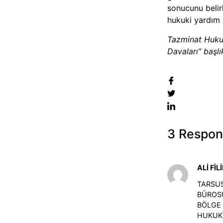
sonucunu beli
hukuki yardım 
Tazminat Hukuku
Davaları” başlık
3 Respon
ALİ FİL
TARSU
BÜROSU
BÖLGE 
HUKUK 