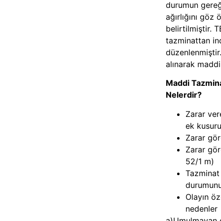
durumun gereği
ağırlığını göz
belirtilmiştir.
tazminattan in
düzenlenmiştir
alınarak maddi 
Maddi Tazmina
Nelerdir?
Zarar ver
ek kusur
Zarar gör
Zarar gör
52/1 m)
Tazminat 
durumunu
Olayın öz
nedenler
a)Umulmayan o