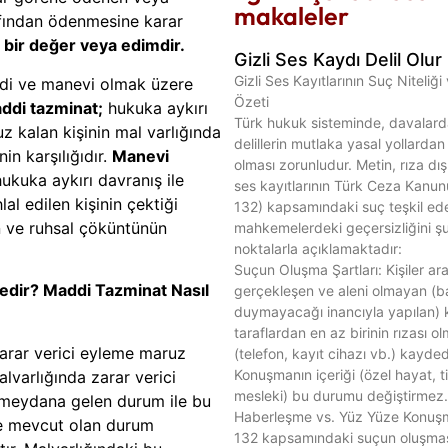
makaleler
ından ödenmesine karar
 bir değer veya edimdir.
Gizli Ses Kaydı Delil Olu
Gizli Ses Kayıtlarının Suç Niteliği
di ve manevi olmak üzere
Özeti
ddi tazminat
;
hukuka aykırı
Türk hukuk sisteminde, davalard
z kalan kişinin mal varlığında
delillerin mutlaka yasal yollardan
in karşılığıdır.
Manevi
olması zorunludur. Metin, rıza dış
ukuka aykırı davranış ile
ses kayıtlarının Türk Ceza Kanu
ihlal edilen kişinin çektiği
132) kapsamındaki suç teşkil ede
ın ve ruhsal çöküntünün
mahkemelerdeki geçersizliğini ş
noktalarla açıklamaktadır:
Suçun Oluşma Şartları: Kişiler a
edir? Maddi Tazminat Nasıl
gerçekleşen ve aleni olmayan (ba
duymayacağı inancıyla yapılan) 
taraflardan en az birinin rızası o
arar verici eyleme maruz
(telefon, kayıt cihazı vb.) kayded
Konuşmanın içeriği (özel hayat, t
alvarlığında zarar verici
mesleki) bu durumu değiştirmez.
meydana gelen durum ile bu
Haberleşme vs. Yüz Yüze Konuş
 mevcut olan durum
132 kapsamındaki suçun oluşması