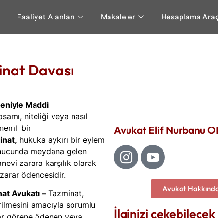
Faaliyet Alanları
Makaleler
Hesaplama Araç
inat Davası
deniyle Maddi
samı, niteliği veya nasıl
nemli bir
Avukat Elif Nurbanu O
inat,
hukuka aykırı bir eylem
sonucunda meydana gelen
evi zarara karşılık olarak
zarar ödencesidir.
Avukat Hakkınd
at Avukatı –
Tazminat,
erilmesini amacıyla sorumlu
İlginizi çekebilecek
rar görene ödenen veya