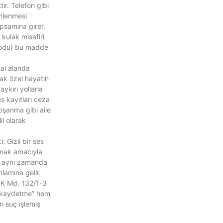
ır. Telefon gibi
inlenmesi
apsamına girer.
 kulak misafiri
kodu) bu madde
sal alanda
mak özel hayatın
aykırı yollarla
ses kayıtları ceza
şanma gibi aile
il olarak
 Gizli bir ses
amak amacıyla
, aynı zamanda
nlamına gelir.
CK Md. 132/1-3
 kaydetme” hem
ı suç işlemiş