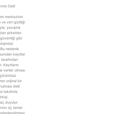
ının Delil
nin merkezinin
e veri gizliliği
iyle, yazışma
udan şirketten
güvenliği gibi
 dışında)
 Bu nedenle
sunulan kayıtlar
 tarafından
. Kayıtların
tal veriler olması
 görüntüsü
en orijinal bir
nulması delil
ksi takdirde
rkişi
yaç duyulur.
ının üç temel
değerlendirmesi