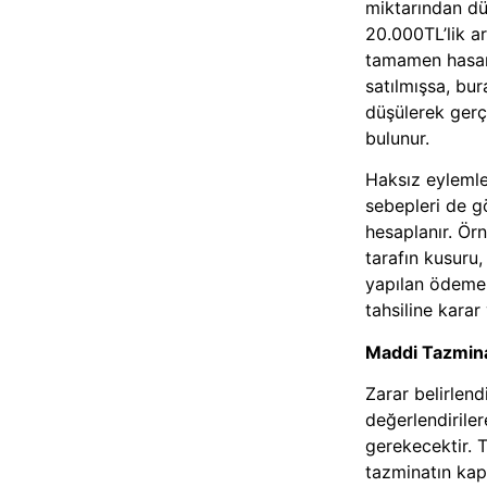
miktarından dü
20.000TL’lik a
tamamen hasar
satılmışsa, bu
düşülerek gerç
bulunur.
Haksız eylemle
sebepleri de g
hesaplanır. Örn
tarafın kusuru,
yapılan ödeme 
tahsiline karar v
Maddi Tazmina
Zarar belirlend
değerlendiriler
gerekecektir.
T
tazminatın kap