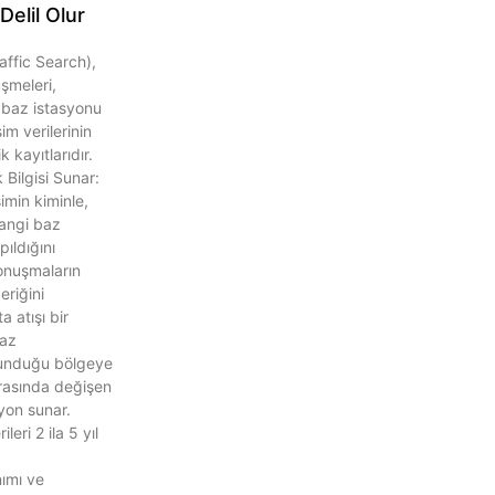
Delil Olur
affic Search),
şmeleri,
 baz istasyonu
işim verilerinin
 kayıtlarıdır.
k Bilgisi Sunar:
şimin kiminle,
hangi baz
ıldığını
onuşmaların
eriğini
 atışı bir
az
lunduğu bölgeye
rasında değişen
syon sunar.
leri 2 ila 5 yıl
nımı ve