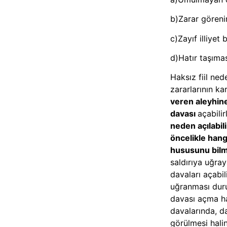
b)Zarar göreni
c)Zayıf illiyet 
d)Hatır taşıma
Haksız fiil ned
zararlarının k
veren aleyhin
davası
açabilir
neden açılabil
öncelikle hang
hususunu bilme
saldırıya uğra
davaları açabi
uğranması dur
davası açma ha
davalarında, da
görülmesi halin