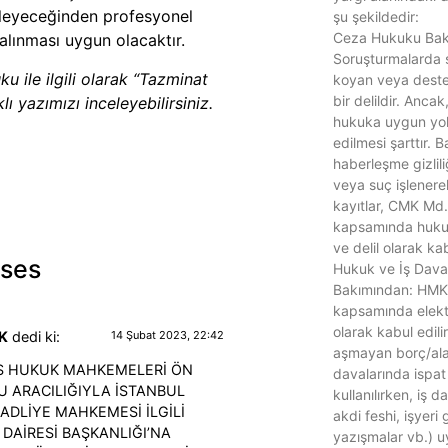
rleyeceğinden profesyonel
şu şekildedir:
Ceza Hukuku Bak
alınması uygun olacaktır.
Soruşturmalarda 
 ile ilgili olarak “Tazminat
koyan veya deste
bir delildir. Ancak
lı yazımızı inceleyebilirsiniz.
hukuka uygun yoll
edilmesi şarttır. B
haberleşme gizlili
veya suç işlenere
kayıtlar, CMK Md.
kapsamında hukuka
ve delil olarak ka
ses
Hukuk ve İş Daval
Bakımından: HMK
kapsamında elektr
olarak kabul edilir.
İK
dedi ki:
14 Şubat 2023, 22:42
aşmayan borç/al
S HUKUK MAHKEMELERİ ÖN
davalarında ispat
 ARACILIĞIYLA İSTANBUL
kullanılırken, iş d
ADLİYE MAHKEMESİ İLGİLİ
akdi feshi, işyeri
DAİRESİ BAŞKANLIĞI’NA
yazışmalar vb.) u