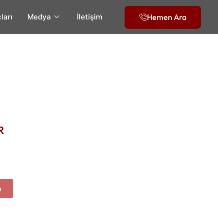
Hemen Ara
ları
Medya
İletişim
R
a